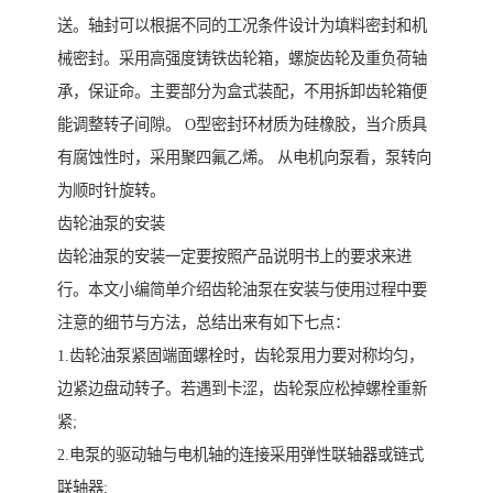
送。轴封可以根据不同的工况条件设计为填料密封和机
械密封。采用高强度铸铁齿轮箱，螺旋齿轮及重负荷轴
承，保证命。主要部分为盒式装配，不用拆卸齿轮箱便
能调整转子间隙。 O型密封环材质为硅橡胶，当介质具
有腐蚀性时，采用聚四氟乙烯。 从电机向泵看，泵转向
为顺时针旋转。
齿轮油泵的安装
齿轮油泵的安装一定要按照产品说明书上的要求来进
行。本文小编简单介绍齿轮油泵在安装与使用过程中要
注意的细节与方法，总结出来有如下七点：
1.齿轮油泵紧固端面螺栓时，齿轮泵用力要对称均匀，
边紧边盘动转子。若遇到卡涩，齿轮泵应松掉螺栓重新
紧;
2.电泵的驱动轴与电机轴的连接采用弹性联轴器或链式
联轴器;