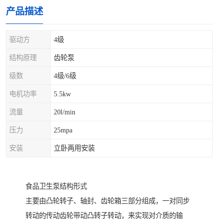
产品描述
驱动方
4级
结构原理
齿轮泵
级数
4级/6级
电机功率
5.5kw
流量
20l/min
压力
25mpa
安装
立卧两用安装
食品卫生泵结构形式
主要由凸轮转子、轴封、齿轮箱三部分组成，一对同步
转动的传动齿轮带动凸转子转动，来实现对介质的输