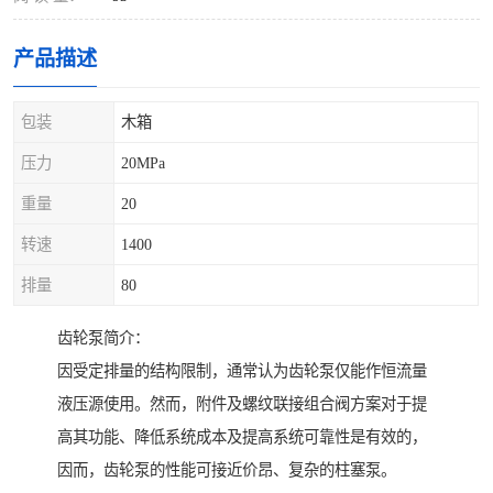
产品描述
包装
木箱
压力
20MPa
重量
20
转速
1400
排量
80
齿轮泵简介：
因受定排量的结构限制，通常认为齿轮泵仅能作恒流量
液压源使用。然而，附件及螺纹联接组合阀方案对于提
高其功能、降低系统成本及提高系统可靠性是有效的，
因而，齿轮泵的性能可接近价昂、复杂的柱塞泵。