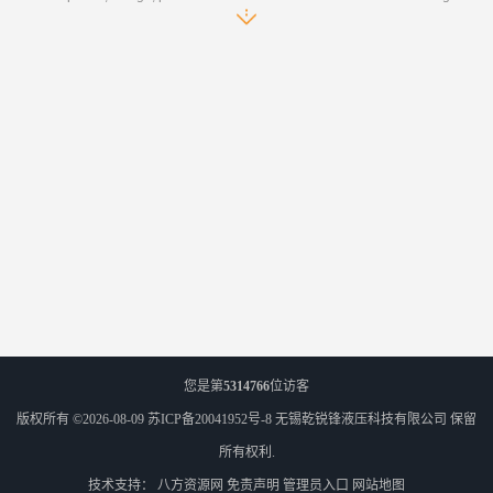
您是第
5314766
位访客
版权所有 ©2026-08-09
苏ICP备20041952号-8
无锡乾锐锋液压科技有限公司
保留
所有权利.
技术支持：
八方资源网
免责声明
管理员入口
网站地图