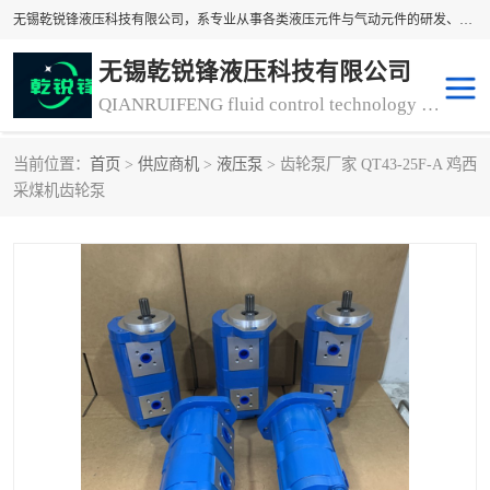
无锡乾锐锋液压科技有限公司，系专业从事各类液压元件与气动元件的研发、生产和销售业务为一体的生产型齿轮泵厂家、液压齿轮泵厂家。主要生产销售风冷式冷却器、液压油风冷却器，冷却器厂家直销、齿轮泵型号、齿轮泵厂家排名详情可来电咨询！
无锡乾锐锋液压科技有限公司
QIANRUIFENG fluid control technology co. LTD
当前位置：
首页
>
供应商机
>
液压泵
> 齿轮泵厂家 QT43-25F-A 鸡西
液压泵
液压阀
采煤机齿轮泵
冷却器厂家直销
过滤器
离合器、制动器
气动元器件
齿轮泵厂家