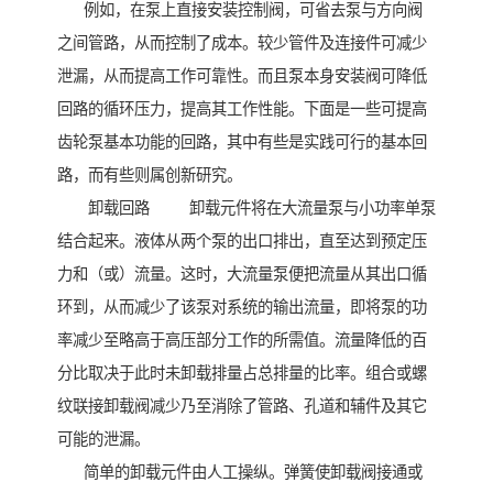
例如，在泵上直接安装控制阀，可省去泵与方向阀
之间管路，从而控制了成本。较少管件及连接件可减少
泄漏，从而提高工作可靠性。而且泵本身安装阀可降低
回路的循环压力，提高其工作性能。下面是一些可提高
齿轮泵基本功能的回路，其中有些是实践可行的基本回
路，而有些则属创新研究。
卸载回路 卸载元件将在大流量泵与小功率单泵
结合起来。液体从两个泵的出口排出，直至达到预定压
力和（或）流量。这时，大流量泵便把流量从其出口循
环到，从而减少了该泵对系统的输出流量，即将泵的功
率减少至略高于高压部分工作的所需值。流量降低的百
分比取决于此时未卸载排量占总排量的比率。组合或螺
纹联接卸载阀减少乃至消除了管路、孔道和辅件及其它
可能的泄漏。
简单的卸载元件由人工操纵。弹簧使卸载阀接通或