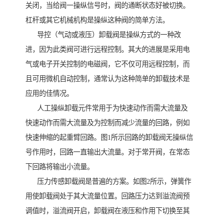
关闭，当给阀一操纵信号时，阀的通断状态好被切换。
杠杆或其它机械机构是操纵这种阀的简单方法。
导控（气动或液压）卸载阀是操纵方式的一种改
进，因为此类阀可进行远程控制。其大的进展是采用电
气或电子开关控制的电磁阀，它不仅可用远程控制，而
且可用微机自动控制，通常认为这种简单的卸载技术是
应用的佳情况。
人工操纵卸载元件常用于为快速动作而需大流量及
快速动作而需大流量及为控制而减少流量的回路，例如
快速伸缩的起重臂回路。图1所示回路的卸载阀无操纵信
号作用时，回路一直输出大流量。对于常开阀，在常态
下回路将输出小流量。
压力传感卸载阀是普遍的方案。如图2所示，弹簧作
用使卸载阀处于其大流量位置。回路压力达到溢流阀预
调值时，溢流阀开启，卸载阀在液压和作用下切换至其