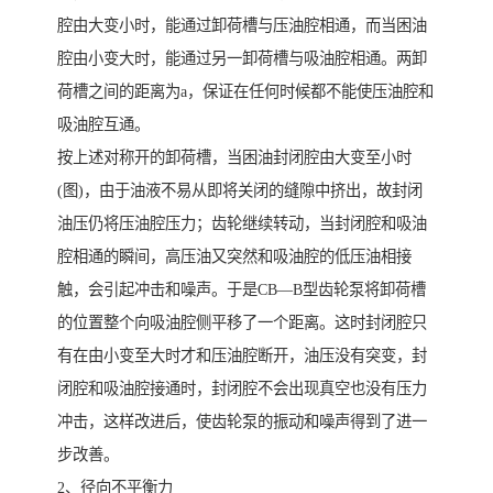
腔由大变小时，能通过卸荷槽与压油腔相通，而当困油
腔由小变大时，能通过另一卸荷槽与吸油腔相通。两卸
荷槽之间的距离为a，保证在任何时候都不能使压油腔和
吸油腔互通。
按上述对称开的卸荷槽，当困油封闭腔由大变至小时
(图)，由于油液不易从即将关闭的缝隙中挤出，故封闭
油压仍将压油腔压力；齿轮继续转动，当封闭腔和吸油
腔相通的瞬间，高压油又突然和吸油腔的低压油相接
触，会引起冲击和噪声。于是CB—B型齿轮泵将卸荷槽
的位置整个向吸油腔侧平移了一个距离。这时封闭腔只
有在由小变至大时才和压油腔断开，油压没有突变，封
闭腔和吸油腔接通时，封闭腔不会出现真空也没有压力
冲击，这样改进后，使齿轮泵的振动和噪声得到了进一
步改善。
2、径向不平衡力