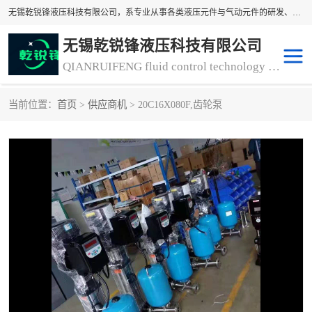
无锡乾锐锋液压科技有限公司，系专业从事各类液压元件与气动元件的研发、生产和销售业务为一体的生产型齿轮泵厂家、液压齿轮泵厂家。主要生产销售风冷式冷却器、液压油风冷却器，冷却器厂家直销、齿轮泵型号、齿轮泵厂家排名详情可来电咨询！
无锡乾锐锋液压科技有限公司
QIANRUIFENG fluid control technology co. LTD
当前位置：
首页
>
供应商机
> 20C16X080F,齿轮泵
液压泵
液压阀
冷却器厂家直销
过滤器
离合器、制动器
气动元器件
齿轮泵厂家