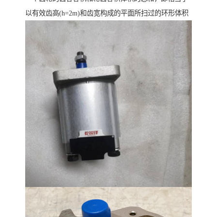
以有效齿高(h=2m)和齿宽构成的平面所扫过的环形体积