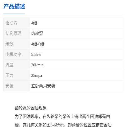
产品描述
驱动方
4级
结构原理
齿轮泵
级数
4级/6级
电机功率
5.5kw
流量
20l/min
压力
25mpa
安装
立卧两用安装
齿轮泵的困油现象
为了困油现象，在齿轮泵的泵盖上铣出两个困油卸荷凹
槽，其几何关系如图3-6所示。卸荷槽的位置应该使困油