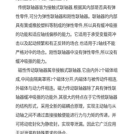
传统联轴器皆为接触式联轴器,根据其内部是否具有弹
性零件,可分为弹性联轴器和刚性联轴器。联轴器的内部
具有簧或橡胶塑料等制成的弹性零件,所以具有缓冲吸振
的功能和适应轴线偏移的能力。它适用于承受变载荷冲
击以及起动频繁和有正反转的场合,也适用于2轴线不能
严格对中的场合。刚性联轴器中没有弹性零件,所以没有
缓冲吸振的能力。
磁性传动联轴器属非接触式联轴器,它由内外2个磁体组
成,中间由隔离罩将2个磁体分开,内磁体与被传动件相连,
外磁体与动力件相连。磁力传动联轴器除了具有弹性联
轴器缓冲吸振的功能外,其很大的特点在于它传统联轴器
的结构形式，采用全新的磁耦合原理，实现主动轴与从
动轴之间不通过直接接触便能进行力与力矩的传递，并
可将动密封化为静密封，实现零泄漏。因此它广泛应用
于对泄漏有特殊要求的场合。