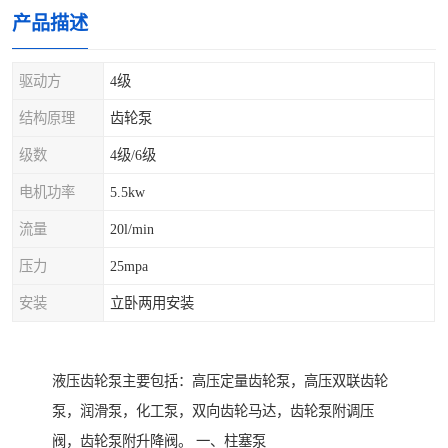
产品描述
驱动方
4级
结构原理
齿轮泵
级数
4级/6级
电机功率
5.5kw
流量
20l/min
压力
25mpa
安装
立卧两用安装
液压齿轮泵主要包括：高压定量齿轮泵，高压双联齿轮
泵，润滑泵，化工泵，双向齿轮马达，齿轮泵附调压
阀，齿轮泵附升降阀。 一、柱塞泵