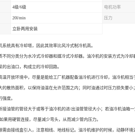
4级/6级
电机功率
20l/min
压力
立卧两用安装
机系统具有冷却塔，因此其效率比风冷式制冷机高。
质不同分类分为水冷式冷却器和媒冷式冷却器。油冷机的安装方式为冷却
泵的出油口，构成立的冷却回路。
高温开放环境中，尽量是能给工厂机器配备油冷机进行冷却，油冷机相当
大的散热面积，以保持油温在允许范围之内；同时油通过时压力损失要小
的强度。
所接油管的管径大于或等于油冷机的进/出油管管径大小；若油冷机油箱
米。如果用硬管连接，尽量减少弯头，从而减少管内压力。
源需由接线盒引入，注意相线、地线标记。油冷机维护的时候，动静环境温