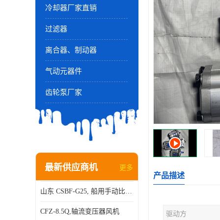
冷却器厂家直销
过滤器
离合器、制动器
气动元器件
齿轮泵厂家
最新供应商机
更多
产品描述
山东 CSBF-G25, 船用手动比例流量方向复合阀
CFZ-8.5Q,轴流变压器风机
驱动方