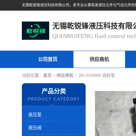
无锡乾锐锋液压科技有限
公司首页
供应商机
当前位置：
首页
>
供应商机
> 20C36X080F,齿轮泵
产品分类
液压泵
液压阀