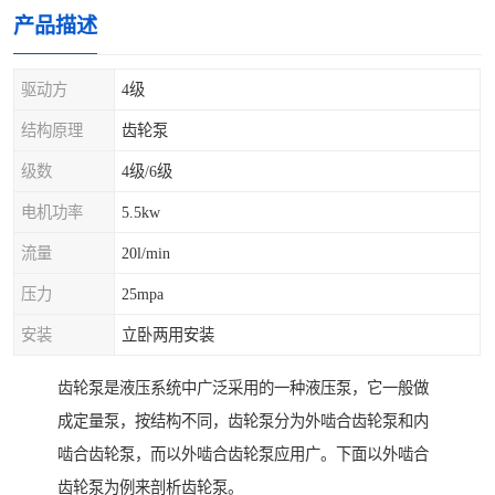
产品描述
驱动方
4级
结构原理
齿轮泵
级数
4级/6级
电机功率
5.5kw
流量
20l/min
压力
25mpa
安装
立卧两用安装
齿轮泵是液压系统中广泛采用的一种液压泵，它一般做
成定量泵，按结构不同，齿轮泵分为外啮合齿轮泵和内
啮合齿轮泵，而以外啮合齿轮泵应用广。下面以外啮合
齿轮泵为例来剖析齿轮泵。