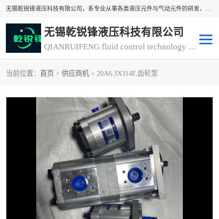
无锡乾锐锋液压科技有限公司，系专业从事各类液压元件与气动元件的研发、生产和销售业务为一体的生产型齿轮泵厂家、液压齿轮泵厂家。主要生产销售风冷式冷却器、液压油风冷却器，冷却器厂家直销、齿轮泵型号、齿轮泵厂家排名详情可来电咨询！
无锡乾锐锋液压科技有限公司
QIANRUIFENG fluid control technology co. LTD
当前位置：
首页
>
供应商机
> 20A6.3X114F,齿轮泵
液压泵
液压阀
冷却器厂家直销
过滤器
离合器、制动器
气动元器件
齿轮泵厂家