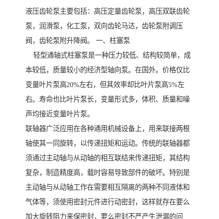
液压齿轮泵主要包括：高压定量齿轮泵，高压双联齿轮
泵，润滑泵，化工泵，双向齿轮马达，齿轮泵附调压
阀，齿轮泵附升降阀。 一、柱塞泵
轻型通轴式柱塞泵是一种压力较低、结构较简单，成
本较低，质量较小的经济型轴向泵。在国外。价格仅比
变量叶片泵高20%左右，但其效率却比叶片泵高5%左
右。寿命也比叶片泵长，变量形式多，体积、质量和噪
声均接近变量叶片泵。
联轴器广泛应用在各种通用机械设备上，用来联接两根
轴使其一同旋转，以传递扭矩和运动。传统的联轴器都
须通过主动轴与从动轴的相互联结来传递扭矩，其结构
复杂，制造精度高，载时容易导致部件的破坏。特别是
主动轴与从动轴工作在需要相互隔离的两种不同液体和
气体等，须使用密封元件进行动密封，这样就存在要么
加大旋转阻力来保密封，要么密封不严产生泄漏的问