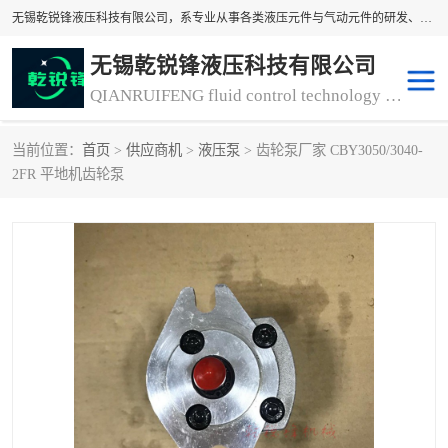
无锡乾锐锋液压科技有限公司，系专业从事各类液压元件与气动元件的研发、生产和销售业务为一体的生产型齿轮泵厂家、液压齿轮泵厂家。主要生产销售风冷式冷却器、液压油风冷却器，冷却器厂家直销、齿轮泵型号、齿轮泵厂家排名详情可来电咨询！
无锡乾锐锋液压科技有限公司
QIANRUIFENG fluid control technology co. LTD
当前位置：
首页
>
供应商机
>
液压泵
> 齿轮泵厂家 CBY3050/3040-
液压泵
液压阀
2FR 平地机齿轮泵
冷却器厂家直销
过滤器
离合器、制动器
气动元器件
齿轮泵厂家