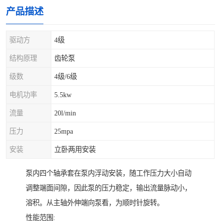
产品描述
驱动方
4级
结构原理
齿轮泵
级数
4级/6级
电机功率
5.5kw
流量
20l/min
压力
25mpa
安装
立卧两用安装
泵内四个轴承套在泵内浮动安装，随工作压力大小自动
调整端面间隙，因此泵的压力稳定，输出流量脉动小，
溶积。从主轴外伸端向泵看，为顺时针旋转。
性能范围: