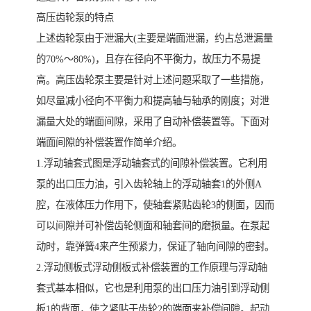
高压齿轮泵的特点
上述齿轮泵由于泄漏大(主要是端面泄漏，约占总泄漏量
的70%～80%)，且存在径向不平衡力，故压力不易提
高。高压齿轮泵主要是针对上述问题采取了一些措施，
如尽量减小径向不平衡力和提高轴与轴承的刚度；对泄
漏量大处的端面间隙，采用了自动补偿装置等。下面对
端面间隙的补偿装置作简单介绍。
1.浮动轴套式图是浮动轴套式的间隙补偿装置。它利用
泵的出口压力油，引入齿轮轴上的浮动轴套1的外侧A
腔，在液体压力作用下，使轴套紧贴齿轮3的侧面，因而
可以间隙并可补偿齿轮侧面和轴套间的磨损量。在泵起
动时，靠弹簧4来产生预紧力，保证了轴向间隙的密封。
2.浮动侧板式浮动侧板式补偿装置的工作原理与浮动轴
套式基本相似，它也是利用泵的出口压力油引到浮动侧
板1的背面，使之紧贴于齿轮2的端面来补偿间隙。起动