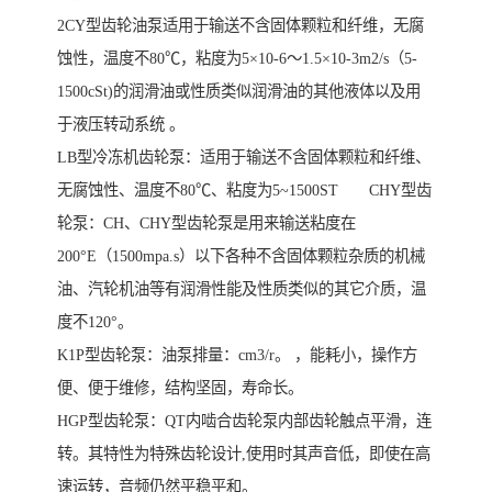
2CY型齿轮油泵适用于输送不含固体颗粒和纤维，无腐
蚀性，温度不80℃，粘度为5×10-6～1.5×10-3m2/s（5-
1500cSt)的润滑油或性质类似润滑油的其他液体以及用
于液压转动系统 。
LB型冷冻机齿轮泵：适用于输送不含固体颗粒和纤维、
无腐蚀性、温度不80℃、粘度为5~1500ST CHY型齿
轮泵：CH、CHY型齿轮泵是用来输送粘度在
200°E（1500mpa.s）以下各种不含固体颗粒杂质的机械
油、汽轮机油等有润滑性能及性质类似的其它介质，温
度不120°。
K1P型齿轮泵：油泵排量：cm3/r。 ，能耗小，操作方
便、便于维修，结构坚固，寿命长。
HGP型齿轮泵：QT内啮合齿轮泵内部齿轮触点平滑，连
转。其特性为特殊齿轮设计,使用时其声音低，即使在高
速运转，音频仍然平稳平和。