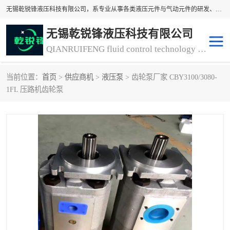
无锡乾锐锋液压科技有限公司，系专业从事各类液压元件与气动元件的研发、生产和销售业务为一体的生产型齿轮泵厂家、液压齿轮泵厂家。主要生产销售风冷式冷却器、液压油风冷却器，冷却器厂家直销、齿轮泵型号、齿轮泵厂家排名详情可来电咨询！
无锡乾锐锋液压科技有限公司
QIANRUIFENG fluid control technology co. LTD
当前位置：
首页
>
供应商机
>
液压泵
> 齿轮泵厂家 CBY3100/3080-
液压泵
液压阀
1FL 压路机齿轮泵
冷却器厂家直销
过滤器
离合器、制动器
气动元器件
齿轮泵厂家