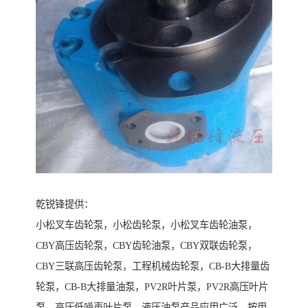
乾锐锋提供：
小松叉车齿轮泵，小松齿轮泵，小松叉车齿轮油泵，
CBY高压齿轮泵，CBY齿轮油泵，CBY双联齿轮泵，
CBY三联高压齿轮泵，工程机械齿轮泵，CB-B大排量齿
轮泵，CB-B大排量油泵，PV2R叶片泵，PV2R高压叶片
泵，高压低噪声叶片泵。液压油泵产品应用广泛，按用