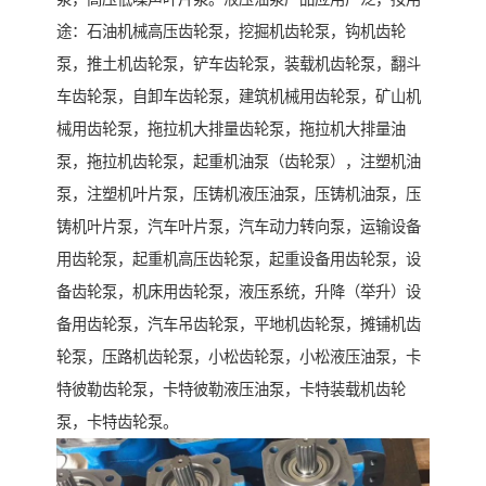
途：石油机械高压齿轮泵，挖掘机齿轮泵，钩机齿轮
泵，推土机齿轮泵，铲车齿轮泵，装载机齿轮泵，翻斗
车齿轮泵，自卸车齿轮泵，建筑机械用齿轮泵，矿山机
械用齿轮泵，拖拉机大排量齿轮泵，拖拉机大排量油
泵，拖拉机齿轮泵，起重机油泵（齿轮泵），注塑机油
泵，注塑机叶片泵，压铸机液压油泵，压铸机油泵，压
铸机叶片泵，汽车叶片泵，汽车动力转向泵，运输设备
用齿轮泵，起重机高压齿轮泵，起重设备用齿轮泵，设
备齿轮泵，机床用齿轮泵，液压系统，升降（举升）设
备用齿轮泵，汽车吊齿轮泵，平地机齿轮泵，摊铺机齿
轮泵，压路机齿轮泵，小松齿轮泵，小松液压油泵，卡
特彼勒齿轮泵，卡特彼勒液压油泵，卡特装载机齿轮
泵，卡特齿轮泵。