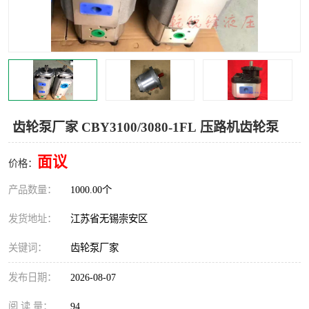
齿轮泵厂家 CBY3100/3080-1FL 压路机齿轮泵
面议
价格：
产品数量：
1000.00个
发货地址：
江苏省无锡崇安区
关键词：
齿轮泵厂家
发布日期：
2026-08-07
阅 读 量：
94