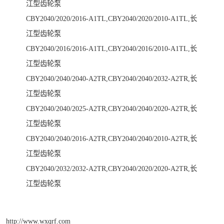
江型齿轮泵
CBY2040/2020/2016-A1TL,CBY2040/2020/2010-A1TL,长
江型齿轮泵
CBY2040/2016/2016-A1TL,CBY2040/2016/2010-A1TL,长
江型齿轮泵
CBY2040/2040/2040-A2TR,CBY2040/2040/2032-A2TR,长
江型齿轮泵
CBY2040/2040/2025-A2TR,CBY2040/2040/2020-A2TR,长
江型齿轮泵
CBY2040/2040/2016-A2TR,CBY2040/2040/2010-A2TR,长
江型齿轮泵
CBY2040/2032/2032-A2TR,CBY2040/2020/2020-A2TR,长
江型齿轮泵
http://www.wxqrf.com