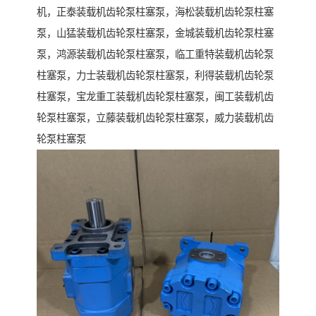
机，正泰装载机齿轮泵柱塞泵，海松装载机齿轮泵柱塞
泵，山猛装载机齿轮泵柱塞泵，金城装载机齿轮泵柱塞
泵，鸿源装载机齿轮泵柱塞泵，临工重特装载机齿轮泵
柱塞泵，力士装载机齿轮泵柱塞泵，利得装载机齿轮泵
柱塞泵，宝龙重工装载机齿轮泵柱塞泵，闽工装载机齿
轮泵柱塞泵，立藤装载机齿轮泵柱塞泵，威力装载机齿
轮泵柱塞泵