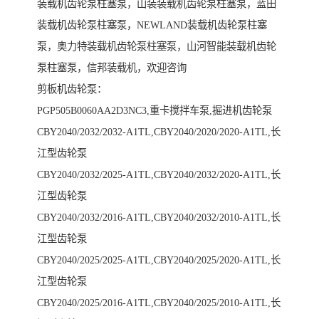
装载机齿轮泵柱塞泵，山装装载机齿轮泵柱塞泵，蓝田
装载机齿轮泵柱塞泵，NEWLAND装载机齿轮泵柱塞
泵，奥力特装载机齿轮泵柱塞泵，山河智能装载机齿轮
泵柱塞泵，信邦装载机，欢迎咨询
剪板机齿轮泵：
PGP505B0060AA2D3NC3,重卡搅拌车泵,掘进机齿轮泵
CBY2040/2032/2032-A1TL,CBY2040/2020/2020-A1TL,长
江型齿轮泵
CBY2040/2032/2025-A1TL,CBY2040/2032/2020-A1TL,长
江型齿轮泵
CBY2040/2032/2016-A1TL,CBY2040/2032/2010-A1TL,长
江型齿轮泵
CBY2040/2025/2025-A1TL,CBY2040/2025/2020-A1TL,长
江型齿轮泵
CBY2040/2025/2016-A1TL,CBY2040/2025/2010-A1TL,长