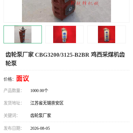
齿轮泵厂家 CBG3200/3125-B2BR 鸡西采煤机齿
轮泵
面议
价格：
产品数量：
1000.00个
发货地址：
江苏省无锡崇安区
关键词：
齿轮泵厂家
发布日期：
2026-08-05