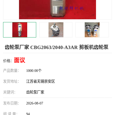
齿轮泵厂家 CBG2063/2040-A3AR 剪板机齿轮泵
面议
价格：
产品数量：
1000.00个
发货地址：
江苏省无锡崇安区
关键词：
齿轮泵厂家
发布日期：
2026-08-07
阅 读 量：
94