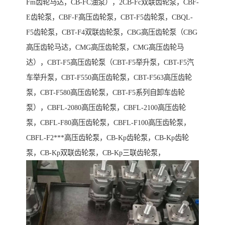
Fm齿轮马达，CB-FC油泵），2CB-Fc双联齿轮泵，CBF-
E齿轮泵，CBF-F高压齿轮泵，CBT-F5齿轮泵，CBQL-
F5齿轮泵，CBT-F4双联齿轮泵，CBG高压齿轮泵（CBG
高压齿轮马达，CMG高压齿轮泵，CMG高压齿轮马
达），CBT-F5高压齿轮泵（CBT-F5举升泵，CBT-F5汽
车举升泵，CBT-F550高压齿轮泵，CBT-F563高压齿轮
泵，CBT-F580高压齿轮泵，CBT-F5系列自卸车齿轮
泵），CBFL-2080高压齿轮泵，CBFL-2100高压齿轮
泵，CBFL-F80高压齿轮泵，CBFL-F100高压齿轮泵，
CBFL-F2***高压齿轮泵，CB-Kp齿轮泵，CB-Kp齿轮
泵，CB-Kp双联齿轮泵，CB-Kp三联齿轮泵，