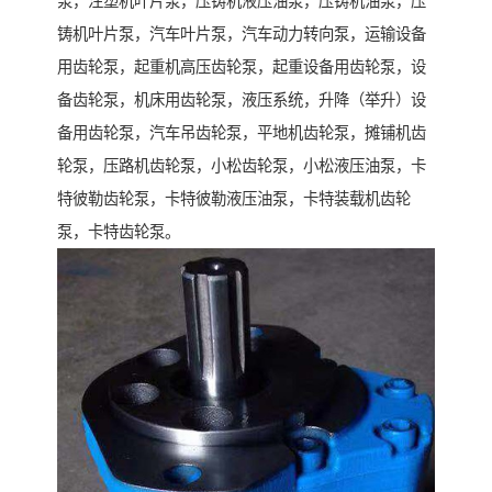
泵，注塑机叶片泵，压铸机液压油泵，压铸机油泵，压
铸机叶片泵，汽车叶片泵，汽车动力转向泵，运输设备
用齿轮泵，起重机高压齿轮泵，起重设备用齿轮泵，设
备齿轮泵，机床用齿轮泵，液压系统，升降（举升）设
备用齿轮泵，汽车吊齿轮泵，平地机齿轮泵，摊铺机齿
轮泵，压路机齿轮泵，小松齿轮泵，小松液压油泵，卡
特彼勒齿轮泵，卡特彼勒液压油泵，卡特装载机齿轮
泵，卡特齿轮泵。