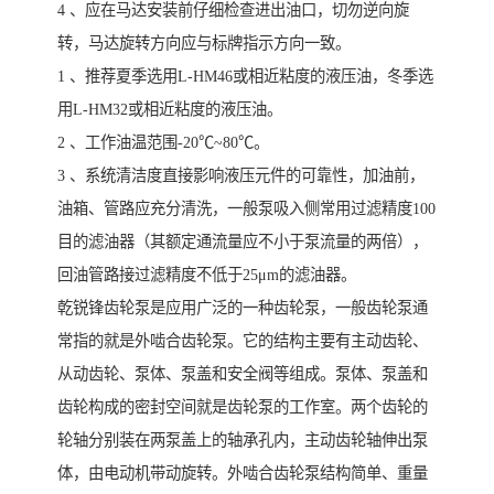
4 、应在马达安装前仔细检查进出油口，切勿逆向旋
转，马达旋转方向应与标牌指示方向一致。
1 、推荐夏季选用L-HM46或相近粘度的液压油，冬季选
用L-HM32或相近粘度的液压油。
2 、工作油温范围-20℃~80℃。
3 、系统清洁度直接影响液压元件的可靠性，加油前，
油箱、管路应充分清洗，一般泵吸入侧常用过滤精度100
目的滤油器（其额定通流量应不小于泵流量的两倍），
回油管路接过滤精度不低于25μm的滤油器。
乾锐锋齿轮泵是应用广泛的一种齿轮泵，一般齿轮泵通
常指的就是外啮合齿轮泵。它的结构主要有主动齿轮、
从动齿轮、泵体、泵盖和安全阀等组成。泵体、泵盖和
齿轮构成的密封空间就是齿轮泵的工作室。两个齿轮的
轮轴分别装在两泵盖上的轴承孔内，主动齿轮轴伸出泵
体，由电动机带动旋转。外啮合齿轮泵结构简单、重量