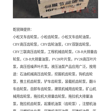
乾锐锋提供：
小松叉车齿轮泵，小松齿轮泵，小松叉车齿轮油泵，
CBY高压齿轮泵，CBY齿轮油泵，CBY双联齿轮泵，
CBY三联高压齿轮泵，工程机械齿轮泵，CB-B大排量齿
轮泵，CB-B大排量油泵，PV2R叶片泵，PV2R高压叶片
泵，高压低噪声叶片泵。液压油泵产品应用广泛，按用
途：石油机械高压齿轮泵，挖掘机齿轮泵，钩机齿轮
泵，推土机齿轮泵，铲车齿轮泵，装载机齿轮泵，翻斗
车齿轮泵，自卸车齿轮泵，建筑机械用齿轮泵，矿山机
械用齿轮泵，拖拉机大排量齿轮泵，拖拉机大排量油
泵，拖拉机齿轮泵，起重机油泵（齿轮泵），注塑机油