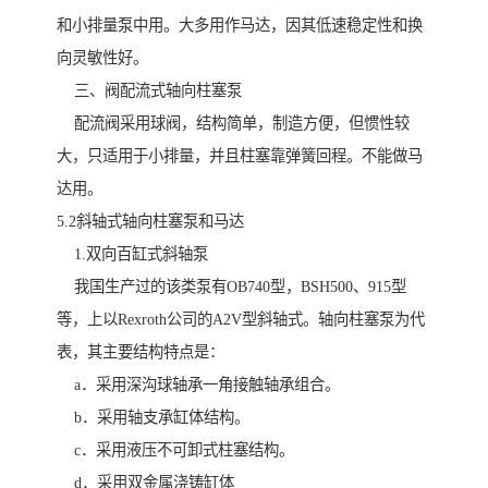
和小排量泵中用。大多用作马达，因其低速稳定性和换
向灵敏性好。
三、阀配流式轴向柱塞泵
配流阀采用球阀，结构简单，制造方便，但惯性较
大，只适用于小排量，并且柱塞靠弹簧回程。不能做马
达用。
5.2斜轴式轴向柱塞泵和马达
1.双向百缸式斜轴泵
我国生产过的该类泵有OB740型，BSH500、915型
等，上以Rexroth公司的A2V型斜轴式。轴向柱塞泵为代
表，其主要结构特点是：
a．采用深沟球轴承一角接触轴承组合。
b．采用轴支承缸体结构。
c．采用液压不可卸式柱塞结构。
d．采用双金属浇铸缸体