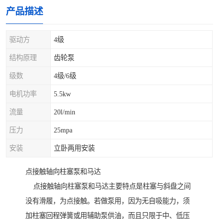
产品描述
驱动方
4级
结构原理
齿轮泵
级数
4级/6级
电机功率
5.5kw
流量
20l/min
压力
25mpa
安装
立卧两用安装
点接触轴向柱塞泵和马达
点接触轴向柱塞泵和马达主要特点是柱塞与斜盘之间
没有滑履，为点接触。若做泵用，因为无自吸能力，须
加柱塞回程弹簧或用辅助泵供油，而且只限于中、低压