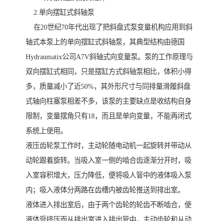
2.单向摆缸式斜轴泵
在20世纪70年代出现了把斜盘式泵变量机构应用到斜
轴式本泵上的单向摆缸式斜轴泵，其典型结构由德国
Hydraumatix公司A7V斜轴式向变量泵。泵的工作原理与
双向摆缸式相同，只是摆缸方式斜轴泵相比，体积小得
多，质量减小了近50%，其外形尺寸与同排量滑履斜盘
式轴向柱塞泵相差不多，该泵的主要缺点是收结构自身
限制，变量摆角只有18，而且是单向变量，不能再闭式
系统上使用。
液压齿轮泵工作时，主动轮随电动机一起旋转并带动从
动轮跟着旋转。当吸入室一侧的啮合齿逐渐分开时，吸
入室容积增大，压力降低，便将吸人管中的液体吸入泵
内；吸入液体分两路在齿槽内被齿轮推送到排出室。
液体进入排出室后，由于两个齿轮的轮齿不断啮合，使
液体受挤压而从排出室进入排出管中。主动齿轮和从动