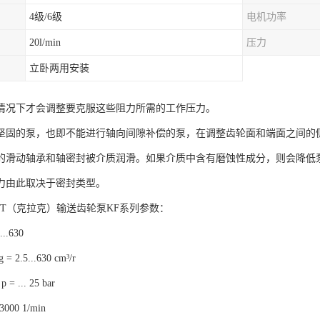
4级/6级
电机功率
20l/min
压力
立卧两用安装
情况下才会调整要克服这些阻力所需的工作压力。
坚固的泵，也即不能进行轴向间隙补偿的泵，在调整齿轮面和端面之间的
的滑动轴承和轴密封被介质润滑。如果介质中含有磨蚀性成分，则会降低
力由此取决于密封类型。
HT（克拉克）输送齿轮泵KF系列参数：
..630
 2.5...630 cm³/r
 ... 25 bar
 3000 1/min