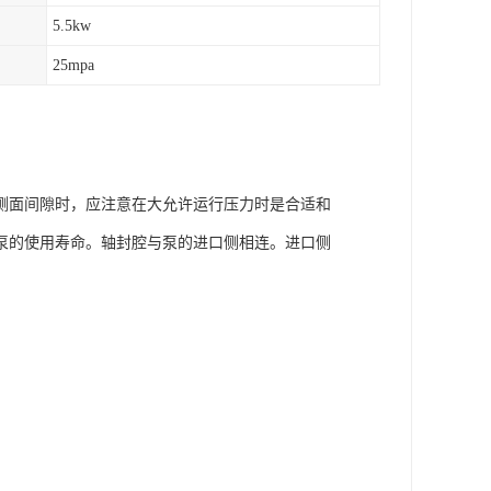
5.5kw
25mpa
侧面间隙时，应注意在大允许运行压力时是合适和
泵的使用寿命。轴封腔与泵的进口侧相连。进口侧