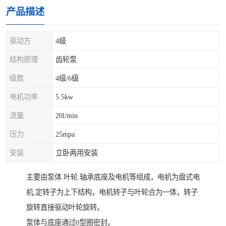
产品描述
驱动方
4级
结构原理
齿轮泵
级数
4级/6级
电机功率
5.5kw
流量
20l/min
压力
25mpa
安装
立卧两用安装
主要由泵体.叶轮.轴承底座及电机等组成，电机为盘式电
机,定转子为上下结构，电机转子与叶轮合为一体，转子
旋转直接驱动叶轮旋转。
泵体与底座通过0型圈密封。