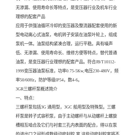
无渗漏、使用寿命长等特点，是变压器行业及机车行业
理想的配套产品
应用于供强油循环冷却的变压器及整流器配套使用的新
型电动离心式油泵，电机转子安装在油泵叶轮上，组成
泵机一体。油泵结构紧凑合理，运行平稳。具有噪声
低、无渗漏、使用寿命长、维修方便等特点，替代普通
油泵，是变压器行业理想的配套产品。符合JB/T10112-
1999变压器油泵标准，功率0.75-5Kw,电压230-480V，频
率50/60Hz，防护等级IP54，数4-6。
3GR三螺杆泵概述简介
一、特点：
三螺杆泵包括3G 通用型，3GC 船用型及特殊型。三螺
杆泵是转子式容积泵，由于主动螺杆与从动螺杆上螺旋
槽相互啮合及它们与衬套三孔内表面的配合，得以在泵
的进出口之间形成数级动密封腔 室,这些动密封腔室将不