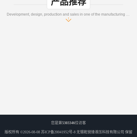
产品推荐
Development, design, production and sales in one of the manufacturing enterprises
您是第
5303346
位访客
版权所有 ©2026-08-08
苏ICP备20041952号-8
无锡乾锐锋液压科技有限公司
保留