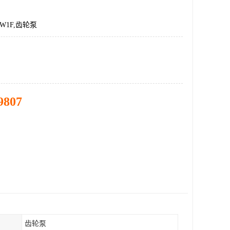
4VW1F,齿轮泵
9807
齿轮泵