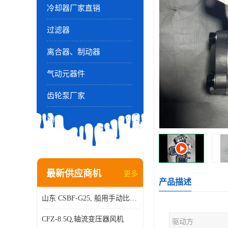
冷却器厂家直销
过滤器
离合器、制动器
气动元器件
齿轮泵厂家
最新供应商机
更多
产品描述
山东 CSBF-G25, 船用手动比例流量方向复合阀
CFZ-8.5Q,轴流变压器风机
驱动方