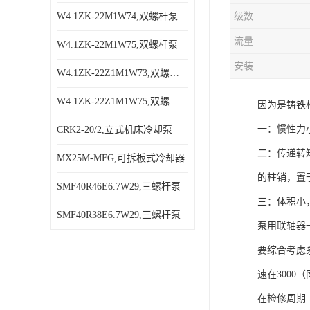
W4.1ZK-22M1W74,双螺杆泵
级数
流量
W4.1ZK-22M1W75,双螺杆泵
安装
W4.1ZK-22Z1M1W73,双螺杆泵
W4.1ZK-22Z1M1W75,双螺杆泵
因为是铸铁
一：惯性力
CRK2-20/2,立式机床冷却泵
二：传递转
MX25M-MFG,可拆板式冷却器
的柱销，置
SMF40R46E6.7W29,三螺杆泵
三：体积小
SMF40R38E6.7W29,三螺杆泵
泵用联轴器
要综合考虑
速在3000
在检修周期