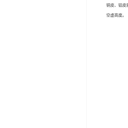
铜皮、铝皮
空虚高度。