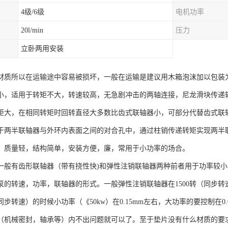
4级/6级
电机功率
20l/min
压力
立卧两用安装
材质所以在运输途中容易被损坏，一般在运输是建议用木箱泡沫加以包装
小，适用于转矩不大，转速较高，无急剧冲击的两轴连接，尼龙滑块传递
矩大，在相同转矩时回转直径大多数比齿式联轴器小，可部分代替齿式联
于两半联轴器与外环内表面之间的对合孔中，通过柱销传递转矩实现两半
，质量轻，结构简单，安装方便，廉，常用于小功率的场合。
一般有齿形联轴器（带有挠性快)和弹性注销联轴器两种前者用于功率较
泵的转速，功率，联轴器的形式。一般弹性注销联轴器在1500转（同步转速
（同步转速）的时候小功率（《50kw）在0.15mm左右，大功率的要控制在
（机械密封，轴承等）内不出问题就可以了。至于垫片没有什么材质的要