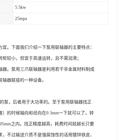
5.5kw
25mpa
为宜。下面我们介绍一下泵用联轴器的主要特点：
转矩较小，但宜于高速运转，且不需润滑；
轴器。泵用三爪联轴器是利用若干非金属材料制成
联轴器联接的一种设备。
小的泵，后者用于大功率的。至于泵用联轴器找正
）的时候轴向和径向在0.3mm一下就可以了，转
0.05mm之内。找正精度越高，耗费时间就越长只要
求，不过输送介质不是强腐蚀性的话用镀锌铁皮、