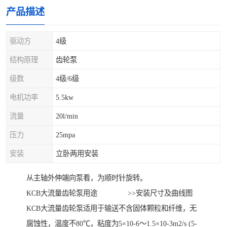
产品描述
驱动方
4级
结构原理
齿轮泵
级数
4级/6级
电机功率
5.5kw
流量
20l/min
压力
25mpa
安装
立卧两用安装
从主轴外伸端向泵看，为顺时针旋转。
KCB大流量齿轮泵用途 >>安装尺寸及曲线图
KCB大流量齿轮泵适用于输送不含固体颗粒和纤维，无
腐蚀性，温度不80℃，粘度为5×10-6～1.5×10-3m2/s (5-