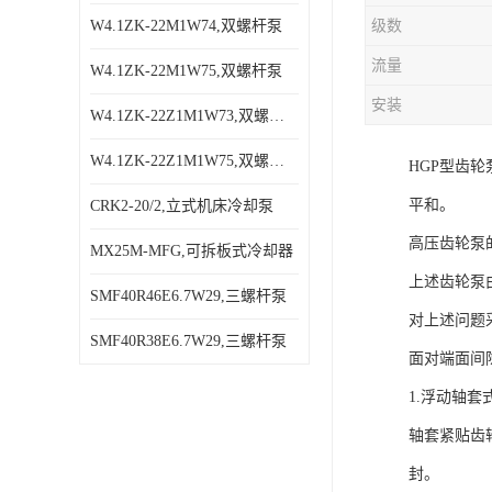
W4.1ZK-22M1W74,双螺杆泵
级数
流量
W4.1ZK-22M1W75,双螺杆泵
安装
W4.1ZK-22Z1M1W73,双螺杆泵
W4.1ZK-22Z1M1W75,双螺杆泵
HGP型齿
平和。
CRK2-20/2,立式机床冷却泵
高压齿轮泵
MX25M-MFG,可拆板式冷却器
上述齿轮泵
SMF40R46E6.7W29,三螺杆泵
对上述问题
SMF40R38E6.7W29,三螺杆泵
面对端面间
1.浮动轴
轴套紧贴齿
封。