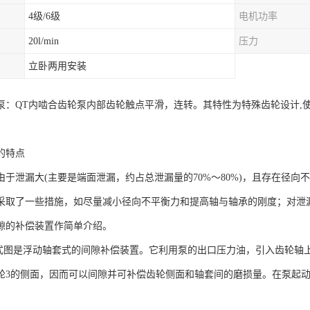
4级/6级
电机功率
20l/min
压力
立卧两用安装
轮泵：QT内啮合齿轮泵内部齿轮触点平滑，连转。其特性为特殊齿轮设计
的特点
由于泄漏大(主要是端面泄漏，约占总泄漏量的70%～80%)，且存在径
采取了一些措施，如尽量减小径向不平衡力和提高轴与轴承的刚度；对泄
隙的补偿装置作简单介绍。
套式图是浮动轴套式的间隙补偿装置。它利用泵的出口压力油，引入齿轮轴
轮3的侧面，因而可以间隙并可补偿齿轮侧面和轴套间的磨损量。在泵起动