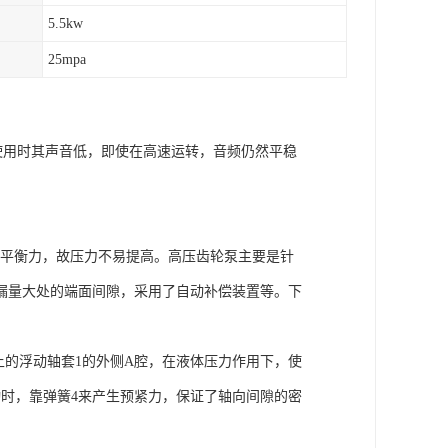
5.5kw
25mpa
,使用时其声音低，即使在高速运转，音频仍然平稳
向不平衡力，故压力不易提高。高压齿轮泵主要是针
漏量大处的端面间隙，采用了自动补偿装置等。下
上的浮动轴套1的外侧A腔，在液体压力作用下，使
时，靠弹簧4来产生预紧力，保证了轴向间隙的密