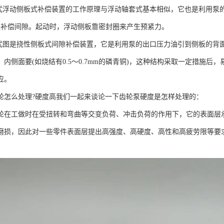
板式浮动侧板式补偿装置的工作原理与浮动轴套式基本相似，它也是利用泵
来补偿间隙。起动时，浮动侧板靠密封圈来产生预紧力。
板式图是挠性侧板式间隙补偿装置，它是利用泵的出口压力油引到侧板的背
，内侧面要(如烧结有0.5～0.7mm的磷青铜)，这种结构采取一定措施
应。
轮怎么处理?硬度高我们一起来谈论一下齿轮泵硬度是怎样处理的：
轮在工做时在受扭转和弯曲等交变负荷、冲击负荷的作用下，它的表面层
磨损，因此对一些零件表面层提出高强度、高硬度、高性和高疲劳限等要