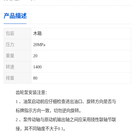
产品描述
包装
木箱
压力
20MPa
重量
20
转速
1400
排量
80
齿轮泵安装注意：
1 、油泵启动前应仔细检查进出油口、旋转方向是否与
标牌指示方向一致，切勿逆向旋转。
2 、泵传动轴与原动机输出轴之间应采用挠性联轴节联
接，其不同轴度不大于0.1。