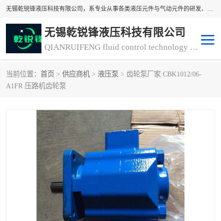
无锡乾锐锋液压科技有限公司，系专业从事各类液压元件与气动元件的研发、生产和销售业务为一体的生产型齿轮泵厂家、液压齿轮泵厂家。主要生产销售风冷式冷却器、液压油风冷却器，冷却器厂家直销、齿轮泵型号、齿轮泵厂家排名详情可来电咨询！
无锡乾锐锋液压科技有限公司
QIANRUIFENG fluid control technology co. LTD
当前位置：
首页
>
供应商机
>
液压泵
> 齿轮泵厂家 CBK1012/06-
液压泵
液压阀
A1FR 压路机齿轮泵
冷却器厂家直销
过滤器
离合器、制动器
气动元器件
齿轮泵厂家