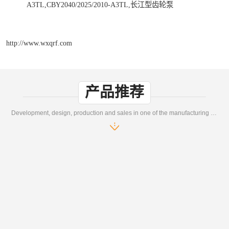
A3TL,CBY2040/2025/2010-A3TL,长江型齿轮泵
http://www.wxqrf.com
产品推荐
Development, design, production and sales in one of the manufacturing enterprises