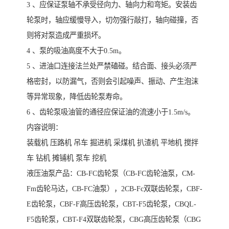
3 、应保证泵轴不承受径向力、轴向力和弯矩。安装齿
轮泵时，轴应缓慢导入，切勿强行敲打，轴向碰撞，否
则将对泵造成严重损坏。
4 、泵的吸油高度不大于0.5m。
5 、进油口连接法兰处严禁磕碰。结合面、接头必须严
格密封，以防漏气，否则会引起噪声、振动、产生泡沫
等异常现象，降低齿轮泵寿命。
6 、齿轮泵吸油管的通径应保证油的流速小于1.5m/s。
内容说明：
装载机 压路机 吊车 掘进机 采煤机 扒渣机 平地机 搅拌
车 钻机 摊铺机 泵车 挖机
液压油泵产品：CB-FC齿轮泵（CB-FC齿轮油泵，CM-
Fm齿轮马达，CB-FC油泵），2CB-Fc双联齿轮泵，CBF-
E齿轮泵，CBF-F高压齿轮泵，CBT-F5齿轮泵，CBQL-
F5齿轮泵，CBT-F4双联齿轮泵，CBG高压齿轮泵（CBG