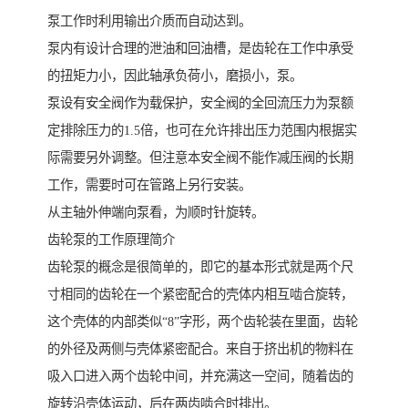
泵工作时利用输出介质而自动达到。
泵内有设计合理的泄油和回油槽，是齿轮在工作中承受
的扭矩力小，因此轴承负荷小，磨损小，泵。
泵设有安全阀作为载保护，安全阀的全回流压力为泵额
定排除压力的1.5倍，也可在允许排出压力范围内根据实
际需要另外调整。但注意本安全阀不能作减压阀的长期
工作，需要时可在管路上另行安装。
从主轴外伸端向泵看，为顺时针旋转。
齿轮泵的工作原理简介
齿轮泵的概念是很简单的，即它的基本形式就是两个尺
寸相同的齿轮在一个紧密配合的壳体内相互啮合旋转，
这个壳体的内部类似“8”字形，两个齿轮装在里面，齿轮
的外径及两侧与壳体紧密配合。来自于挤出机的物料在
吸入口进入两个齿轮中间，并充满这一空间，随着齿的
旋转沿壳体运动，后在两齿啮合时排出。