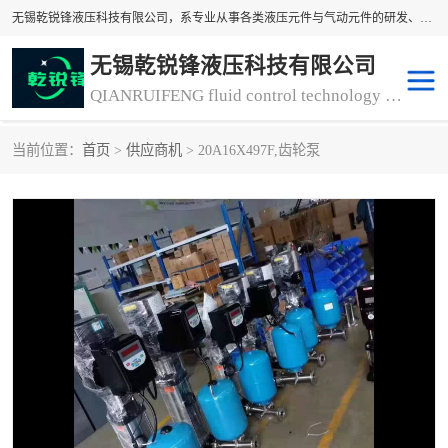
无锡乾锐锋液压科技有限公司，系专业从事各类液压元件与气动元件的研发、生产和销售业务为一体的生产型齿轮泵厂家、液压齿轮泵厂家。主要生产销售风冷式冷却器、液压油风冷却器，冷却器厂家直销、齿轮泵型号、齿轮泵厂家排名详情可来电咨询！
无锡乾锐锋液压科技有限公司
QIANRUIFENG fluid control technology co. LTD
当前位置：
首页
>
供应商机
> 20A16X497F,齿轮泵
液压泵
液压阀
冷却器厂家直销
过滤器
离合器、制动器
气动元器件
齿轮泵厂家