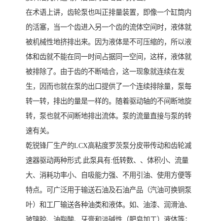
在术语上讲，齿轮泵也叫正排量装置，即像一个缸筒内
的活塞，当一个齿进入另一个齿的流体空间时，液体就
被机械性地挤排出来。因为液体是不可压缩的，所以液
体和齿就不能在同一时间占据同一空间，这样，液体就
被排除了。由于齿的不断啮合，这一现象就连续在发
生，因而也就在泵的出口提供了一个连续排除量，泵每
转一转，排出的量是一样的。随着驱动轴的不间断地旋
转，泵也就不间断地排出流体。泵的流量直接与泵的转
速有关。
乾锐锋厂生产的LCX高粘度罗茨泵分皮带传动和齿轮减
速器驱动两种形式.此泵具有:低转数、、体积小、流量
大、消耗功率小、自吸能力强、不用引油、使用方便等
特点。可广泛用于输送石油及石油产品（汽油可换铜泵
叶）和工厂输送各种油类和液体。如、油漆、润滑油、
玻璃胶、油脂酸、牙膏和淡碱性（肥皂加工）液体等；