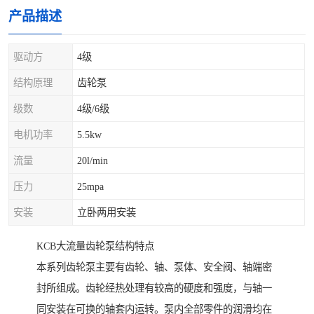
产品描述
驱动方
4级
结构原理
齿轮泵
级数
4级/6级
电机功率
5.5kw
流量
20l/min
压力
25mpa
安装
立卧两用安装
KCB大流量齿轮泵结构特点
本系列齿轮泵主要有齿轮、轴、泵体、安全阀、轴端密
封所组成。齿轮经热处理有较高的硬度和强度，与轴一
同安装在可换的轴套内运转。泵内全部零件的润滑均在