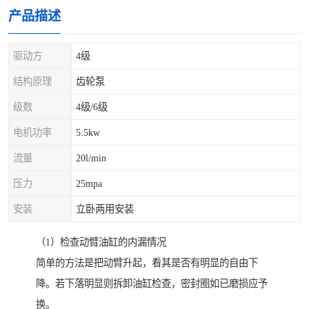
产品描述
驱动方
4级
结构原理
齿轮泵
级数
4级/6级
电机功率
5.5kw
流量
20l/min
压力
25mpa
安装
立卧两用安装
（1）检查动臂油缸的内漏情况
简单的方法是把动臂升起，看其是否有明显的自由下
降。若下落明显则拆卸油缸检查，密封圈如已磨损应予
换。