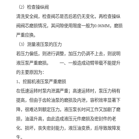
（2）检查操纵阀
清洗安全阀，检查阀芯是否后若仍无变化，再检查操纵
阀阀芯磨损情况，其间隙使用限度一般为0.06MM，磨损
严重应换。
（3）测量液压泵的压力
若压力偏低，则进行调整，加压力仍调不上去，则说明
液压泵严重磨损。 一、一般造成动臂带载不能提升
的主要原因为：
1、挖掘机液压泵严重磨损
在低速运转时泵内泄漏严重；高速运转时，泵压力稍有
提高，但由于齿轮油泵的磨损及内泄，容积效率显著下
降，很难达到额定压力。液压泵长时间工作又加剧了磨
损，油温升高，由此造成液压元件磨损及密封件的老
化、损坏，丧失密封能力，液压油变质，后导致故障发
生。