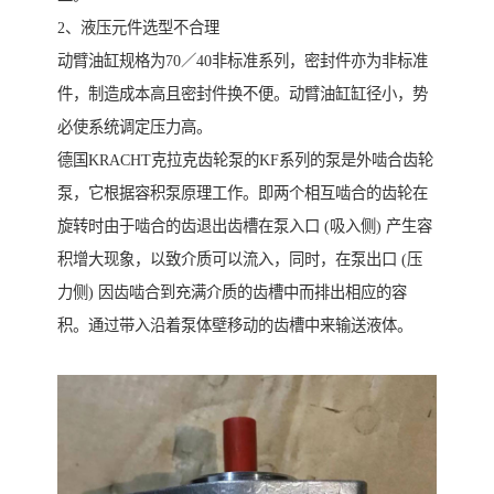
2、液压元件选型不合理
动臂油缸规格为70／40非标准系列，密封件亦为非标准
件，制造成本高且密封件换不便。动臂油缸缸径小，势
必使系统调定压力高。
德国KRACHT克拉克齿轮泵的KF系列的泵是外啮合齿轮
泵，它根据容积泵原理工作。即两个相互啮合的齿轮在
旋转时由于啮合的齿退出齿槽在泵入口 (吸入侧) 产生容
积增大现象，以致介质可以流入，同时，在泵出口 (压
力侧) 因齿啮合到充满介质的齿槽中而排出相应的容
积。通过带入沿着泵体壁移动的齿槽中来输送液体。