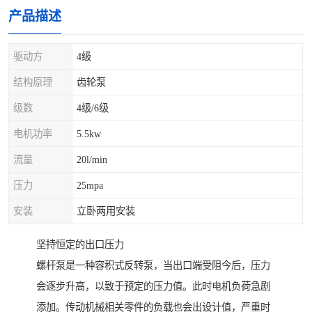
产品描述
驱动方
4级
结构原理
齿轮泵
级数
4级/6级
电机功率
5.5kw
流量
20l/min
压力
25mpa
安装
立卧两用安装
坚持恒定的出口压力
螺杆泵是一种容积式反转泵，当出口端受阻今后，压力
会逐步升高，以致于预定的压力值。此时电机负荷急剧
添加。传动机械相关零件的负载也会出设计值，严重时