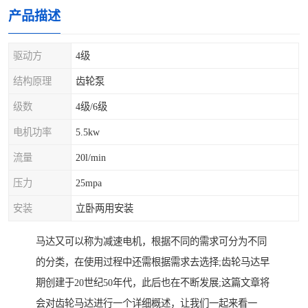
产品描述
驱动方
4级
结构原理
齿轮泵
级数
4级/6级
电机功率
5.5kw
流量
20l/min
压力
25mpa
安装
立卧两用安装
马达又可以称为减速电机，根据不同的需求可分为不同
的分类，在使用过程中还需根据需求去选择;齿轮马达早
期创建于20世纪50年代，此后也在不断发展;这篇文章将
会对齿轮马达进行一个详细概述，让我们一起来看一