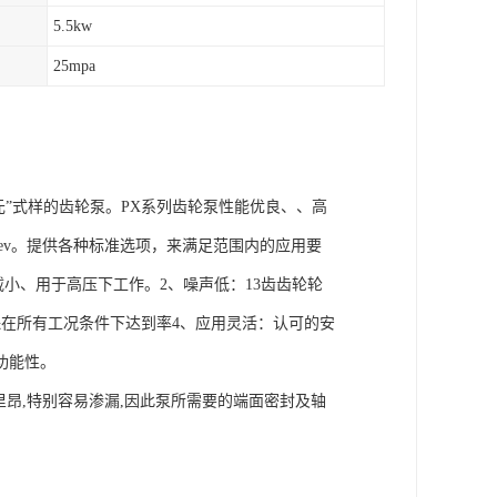
5.5kw
25mpa
套单元”式样的齿轮泵。PX系列齿轮泵性能优良、、高
52ml/rev。提供各种标准选项，来满足范围内的应用要
承负载小、用于高压下工作。2、噪声低：13齿齿轮轮
在所有工况条件下达到率4、应用灵活：认可的安
功能性。
里昂,特别容易渗漏,因此泵所需要的端面密封及轴