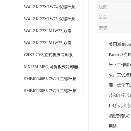
W4.1ZK-22M1W74,双螺杆泵
级数
流量
W4.1ZK-22M1W75,双螺杆泵
安装
W4.1ZK-22Z1M1W73,双螺杆泵
W4.1ZK-22Z1M1W75,双螺杆泵
美国派克PA
Parker
CRK2-20/2,立式机床冷却泵
压下工作噪声低
MX25M-MFG,可拆板式冷却器
求。其优点有
SMF40R46E6.7W29,三螺杆泵
廓，优化了
SMF40R38E6.7W29,三螺杆泵
装和连接形
LB系列冷
端密封都采
用途