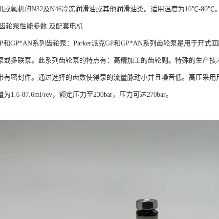
或氟机的N32及N46冷冻润滑油或其他润滑油类。适用温度为10℃-80℃
用齿轮泵性能参数 及配套电机
派克GP和GP*AN系列齿轮泵：Parker派克GP和GP*AN系列齿轮泵是
泵或多联泵。此系列齿轮泵的特点有：高精加工的齿轮副。特殊的生产技
带有密封件。通过选择的齿数使得泵的流量脉动小并且噪音低。高压采用
1.6-87.6ml/rev，额定压力至230bar，压力可达270bar。