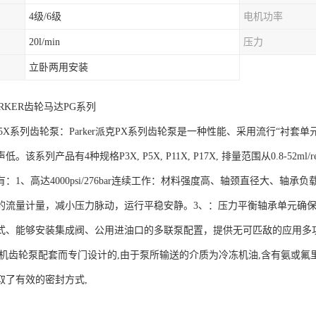
4级/6级
电机功率
20l/min
压力
立卧两用安装
RKER齿轮马达PG系列
派克P5X系列齿轮泵：Parker派克PX系列齿轮泵是一种性能、采用流行“衬
。该系列产品有4种规格P3X, P5X, P11X, P17X, 排量范围从0.8-
：1、高达4000psi/276bar连续工作：材料强度高、轴颈直径大、轴
的流量计量，减小压力脉动，运行平稳安静。3、：压力平衡轴承单元确保
式、能够安装集成阀、公用进油口的多联泵配置，提供无可匹敌的应用多
冻机齿轮泵配套而专门设计的,由于泵所输送的介质为冷冻机油,含有氨或氟
取了有效的密封方式,