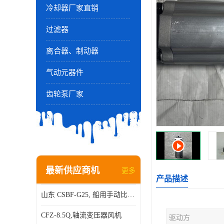
冷却器厂家直销
过滤器
离合器、制动器
气动元器件
齿轮泵厂家
最新供应商机
更多
产品描述
山东 CSBF-G25, 船用手动比例流量方向复合阀
CFZ-8.5Q,轴流变压器风机
驱动方