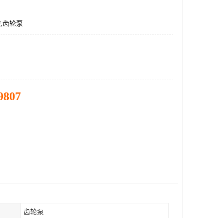
9F,齿轮泵
9807
齿轮泵