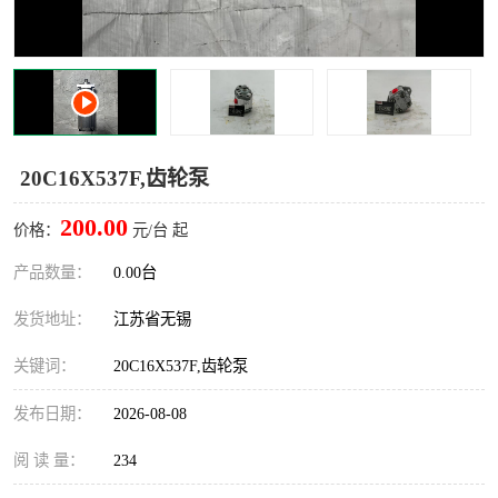
20C16X537F,齿轮泵
200.00
价格：
元/台 起
产品数量：
0.00台
发货地址：
江苏省无锡
关键词：
20C16X537F,齿轮泵
发布日期：
2026-08-08
阅 读 量：
234