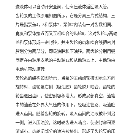
送液体可以自动开安全阀，使高压液体返回吸入管。
齿轮泵的工作原理如图所示，它是分离三片式结构，三
片是指泵盖4，8和泵体7，泵体7内装有一对齿数相同、
宽度和泵体接近而又互相啮合的齿轮6，这对齿轮与两端
盖和泵体形成一密封腔，并由齿轮的齿和啮合线把密封
腔划分为两部分，即吸油腔和压油腔。两齿轮分别用键
固定在由轴承支承的主动轴12和从动轴15上，主动轴由
电动机带动旋转。
齿轮泵的结构如图所示，当泵的主动齿轮按图示头方向
旋转时，齿轮泵右侧（吸油腔）齿轮脱开啮合，齿轮的
轮齿退出齿间，使密封容积增大，形成局部真空，油箱
中的油液在外界大气压的作用下，经吸油管路、吸油腔
进入齿间。随着齿轮的旋转，吸入齿间的油液被带到另
一侧，进入压油腔。这时轮齿进入啮合，使密封容积逐
渐减小，齿轮间部分的油液被挤出，形成了齿轮泵的压