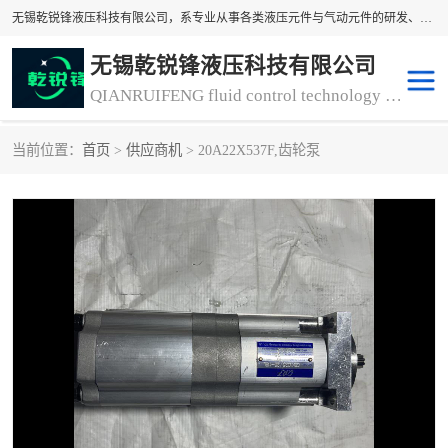
无锡乾锐锋液压科技有限公司，系专业从事各类液压元件与气动元件的研发、生产和销售业务为一体的生产型齿轮泵厂家、液压齿轮泵厂家。主要生产销售风冷式冷却器、液压油风冷却器，冷却器厂家直销、齿轮泵型号、齿轮泵厂家排名详情可来电咨询！
无锡乾锐锋液压科技有限公司
QIANRUIFENG fluid control technology co. LTD
当前位置：
首页
>
供应商机
> 20A22X537F,齿轮泵
液压泵
液压阀
冷却器厂家直销
过滤器
离合器、制动器
气动元器件
齿轮泵厂家