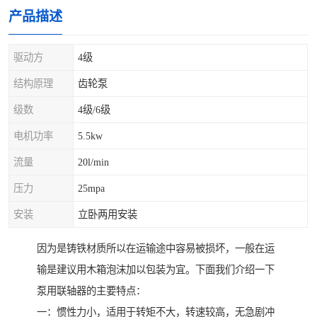
产品描述
驱动方
4级
结构原理
齿轮泵
级数
4级/6级
电机功率
5.5kw
流量
20l/min
压力
25mpa
安装
立卧两用安装
因为是铸铁材质所以在运输途中容易被损坏，一般在运
输是建议用木箱泡沫加以包装为宜。下面我们介绍一下
泵用联轴器的主要特点：
一：惯性力小，适用于转矩不大，转速较高，无急剧冲