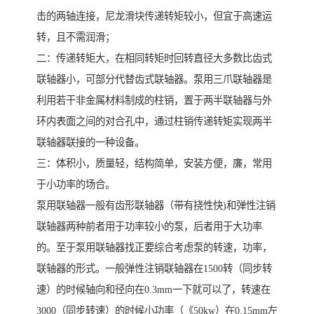
击的两轴连接，尼龙滑块传递转矩较小，但宜于高速运
转，且不需润滑；
二：传递转矩大，在相同转矩时回转直径大多数比齿式
联轴器小，可部分代替齿式联轴器。泵用三爪联轴器是
利用若干非金属材料制成的柱销，置于两半联轴器与外
环内表面之间的对合孔中，通过柱销传递转矩实现两半
联轴器联接的一种设备。
三：体积小，质量轻，结构简单，安装方便，廉，常用
于小功率的场合。
泵用联轴器一般有齿形联轴器（带有挠性快)和弹性注销
联轴器两种前者用于功率较小的泵，后者用于大功率
的。至于泵用联轴器找正要综合考虑泵的转速，功率，
联轴器的形式。一般弹性注销联轴器在1500转（同步转
速）的时候轴向和径向在0.3mm一下就可以了，转速在
3000（同步转速）的时候小功率（《50kw）在0.15mm左