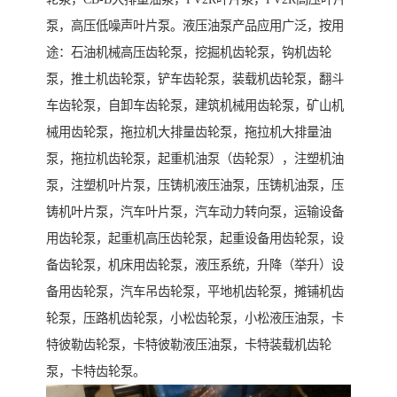
泵，高压低噪声叶片泵。液压油泵产品应用广泛，按用
途：石油机械高压齿轮泵，挖掘机齿轮泵，钩机齿轮
泵，推土机齿轮泵，铲车齿轮泵，装载机齿轮泵，翻斗
车齿轮泵，自卸车齿轮泵，建筑机械用齿轮泵，矿山机
械用齿轮泵，拖拉机大排量齿轮泵，拖拉机大排量油
泵，拖拉机齿轮泵，起重机油泵（齿轮泵），注塑机油
泵，注塑机叶片泵，压铸机液压油泵，压铸机油泵，压
铸机叶片泵，汽车叶片泵，汽车动力转向泵，运输设备
用齿轮泵，起重机高压齿轮泵，起重设备用齿轮泵，设
备齿轮泵，机床用齿轮泵，液压系统，升降（举升）设
备用齿轮泵，汽车吊齿轮泵，平地机齿轮泵，摊铺机齿
轮泵，压路机齿轮泵，小松齿轮泵，小松液压油泵，卡
特彼勒齿轮泵，卡特彼勒液压油泵，卡特装载机齿轮
泵，卡特齿轮泵。