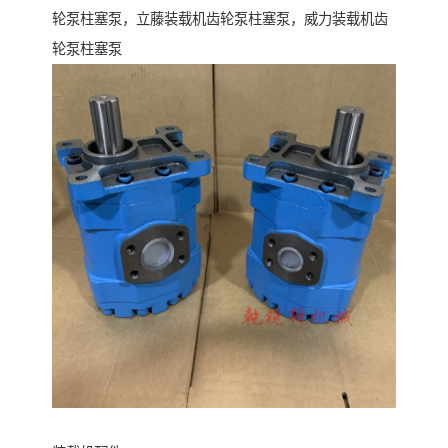
轮泵柱塞泵，立藤装载机齿轮泵柱塞泵，威力装载机齿
轮泵柱塞泵