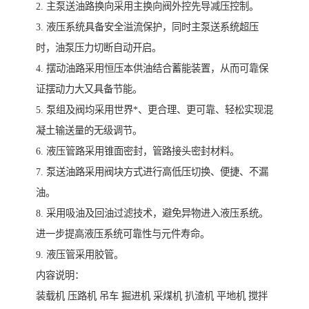
2. 主泵送油路换向采用主换向阀外控先导减压控制。
3. 液压系统具备安全溢流保护，同时主泵送系统超压
时，油泵压力切断自动开启。
4. 摆动油路采用恒压本供油结合蓄能装置，从而可靠保
证摆动力大又具备节能。
5. 泵组及阀均采用世界*、更合理、更可靠、轻松实现混
凝土输送量的无级调节。
6. 液压管路采用锥面密封，管路接头密封材料。
7. 泵送油路采用阀块方式进行高低压切换、便捷、不漏
油。
8. 采用吸油及回油过滤技术，避免异物进入液压系统。
进一步提高液压系统可靠性与元件寿命。
9. 液压管采用胶管。
内容说明：
装载机 压路机 吊车 掘进机 采煤机 扒渣机 平地机 搅拌