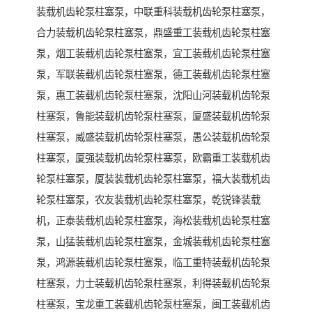
装载机齿轮泵柱塞泵，中联重科装载机齿轮泵柱塞泵，
合力装载机齿轮泵柱塞泵，鼎盛重工装载机齿轮泵柱塞
泵，烟工装载机齿轮泵柱塞泵，宜工装载机齿轮泵柱塞
泵，军联装载机齿轮泵柱塞泵，德工装载机齿轮泵柱塞
泵，惠工装载机齿轮泵柱塞泵，沈阳山河装载机齿轮泵
柱塞泵，鲁能装载机齿轮泵柱塞泵，厦盛装载机齿轮泵
柱塞泵，威盛装载机齿轮泵柱塞泵，愚公装载机齿轮泵
柱塞泵，厦强装载机齿轮泵柱塞泵，欧霸重工装载机齿
轮泵柱塞泵，厦装装载机齿轮泵柱塞泵，福大装载机齿
轮泵柱塞泵，农友装载机齿轮泵柱塞泵，乾锐锋装载
机，正泰装载机齿轮泵柱塞泵，海松装载机齿轮泵柱塞
泵，山猛装载机齿轮泵柱塞泵，金城装载机齿轮泵柱塞
泵，鸿源装载机齿轮泵柱塞泵，临工重特装载机齿轮泵
柱塞泵，力士装载机齿轮泵柱塞泵，利得装载机齿轮泵
柱塞泵，宝龙重工装载机齿轮泵柱塞泵，闽工装载机齿