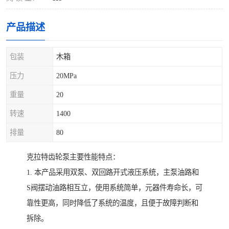
产品描述
包装
木箱
压力
20MPa
重量
20
转速
1400
排量
80
克拉特齿轮泵主要性能特点：
1. 本产品采用双泵、双回路开式液压系统，主泵油路和
S阀摆动油路相互立，使用系统简单，元器件寿命长，可
靠性更高，同时降低了系统的温度，且便于故障判断和
拆除。