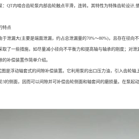
轮泵：QT内啮合齿轮泵内部齿轮触点平滑，连转。其特性为特殊齿轮设计
的特点
由于泄漏大(主要是端面泄漏，约占总泄漏量的70%～80%)，且存在径
采取了一些措施，如尽量减小径向不平衡力和提高轴与轴承的刚度；对泄
隙的补偿装置作简单介绍。
套式图是浮动轴套式的间隙补偿装置。它利用泵的出口压力油，引入齿轮轴
轮3的侧面，因而可以间隙并可补偿齿轮侧面和轴套间的磨损量。在泵起动