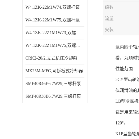
W4.1ZK-22M1W74,双螺杆泵
级数
流量
W4.1ZK-22M1W75,双螺杆泵
安装
W4.1ZK-22Z1M1W73,双螺杆泵
W4.1ZK-22Z1M1W75,双螺杆泵
泵内四个轴
看，为顺时
CRK2-20/2,立式机床冷却泵
性能范围:
MX25M-MFG,可拆板式冷却器
2CY型齿轮油
SMF40R46E6.7W29,三螺杆泵
似润滑油的
SMF40R38E6.7W29,三螺杆泵
LB型冷冻机
泵是用来输送
120°。
K1P型齿轮