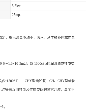
5.5kw
25mpa
稳定，输出流量脉动小，溶积。从主轴外伸端向泵
×10-3m2/s（5-1500cSt)的润滑油或性质类
~1500ST CHY型齿轮泵：CH、CHY型齿轮
、汽轮机油等有润滑性能及性质类似的其它介质，温度不
命长。