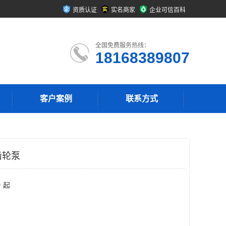
资质认证
实名商家
企业可信百科
全国免费服务热线：
18168389807
客户案例
联系方式
,齿轮泵
 起