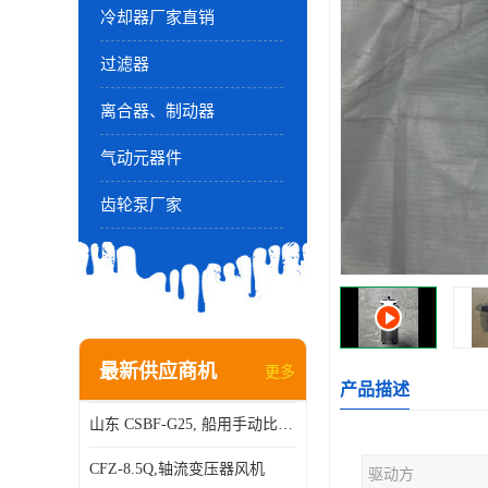
冷却器厂家直销
过滤器
离合器、制动器
气动元器件
齿轮泵厂家
最新供应商机
更多
产品描述
山东 CSBF-G25, 船用手动比例流量方向复合阀
CFZ-8.5Q,轴流变压器风机
驱动方