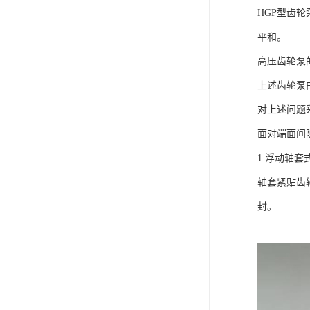
HGP型齿
平和。
高压齿轮泵
上述齿轮泵
对上述问题
面对端面间
1.浮动轴
轴套紧贴齿
封。