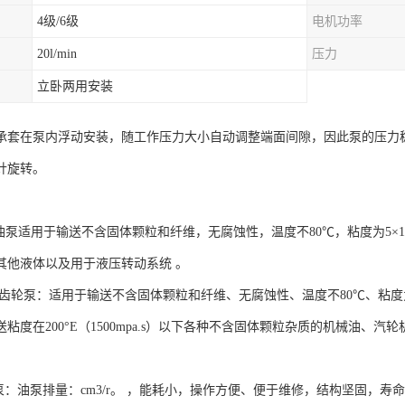
4级/6级
电机功率
20l/min
压力
立卧两用安装
承套在泵内浮动安装，随工作压力大小自动调整端面间隙，因此泵的压力
针旋转。
泵适用于输送不含固体颗粒和纤维，无腐蚀性，温度不80℃，粘度为5×10-6～1.5
其他液体以及用于液压转动系统 。
齿轮泵：适用于输送不含固体颗粒和纤维、无腐蚀性、温度不80℃、粘度为5
粘度在200°E（1500mpa.s）以下各种不含固体颗粒杂质的机械油
泵：油泵排量：cm3/r。 ，能耗小，操作方便、便于维修，结构坚固，寿