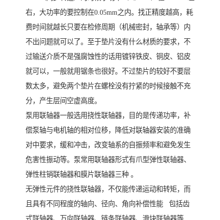
右，大功率的要控制在0.05mm之内。找正精度越高，耗
费时间就越长只要在检修周期（机械密封，轴承等）内
不出问题就可以了。至于垫片没有什么材质的要求，不
过输送介质不是强腐蚀性的话用镀锌铁皮、铜皮、铝皮
就可以，一般就用锯条也很好。不过垫片的较好不要层
数太多，避免两个垫片在螺栓没有拧紧的时候接触不充
分，产生层间空虚高度。
泵用联轴器一般选用挠性联轴器，目的是传递功率，补
偿泵轴与电机轴的相对位移，降低对联轴器安装的准确
对中要求，缓和冲击，改变轴系的自振频率和避免发生
危害性振动等。泵常用联轴器形式有爪型弹性联轴器、
弹性柱销联轴器和膜片联轴器三种 。
无弹性元件的挠性联轴器，不仅能传递运动和转矩，而
且具有不同程度的轴向、径向、角向补偿性能 包括齿
式联轴器、万向联轴器、链条联轴器、滑块联轴器等