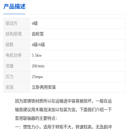
产品描述
驱动方
4级
结构原理
齿轮泵
级数
4级/6级
电机功率
5.5kw
流量
20l/min
压力
25mpa
安装
立卧两用安装
因为是铸铁材质所以在运输途中容易被损坏，一般在运
输是建议用木箱泡沫加以包装为宜。下面我们介绍一下
泵用联轴器的主要特点：
一：惯性力小，适用于转矩不大，转速较高，无急剧冲