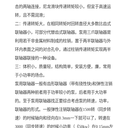
击的两轴连接，尼龙滑块传递转矩较小，但宜于高速运
转，且不需润滑；
二：传递转矩大，在相同转矩时回转直径大多数比齿式
联轴器小，可部分代替齿式联轴器。泵用三爪联轴器是
利用若干非金属材料制成的柱销，置于两半联轴器与外
环内表面之间的对合孔中，通过柱销传递转矩实现两半
联轴器联接的一种设备。
三：体积小，质量轻，结构简单，安装方便，廉，常用
于小功率的场合。
泵用联轴器一般有齿形联轴器（带有挠性快)和弹性注销
联轴器两种前者用于功率较小的泵，后者用于大功率
的。至于泵用联轴器找正要综合考虑泵的转速，功率，
联轴器的形式。一般弹性注销联轴器在1500转（同步转
速）的时候轴向和径向在0.3mm一下就可以了，转速在
3000（同步转速）的时候小功率（《50kw）在0.15mm左