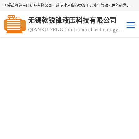
无锡乾锐锋液压科技有限公司，系专业从事各类液压元件与气动元件的研发、生产和销售业务为一体的生产型齿轮泵厂家、液压齿轮泵厂家。主要生产销售风冷式冷却器、液压油风冷却器，冷却器厂家直销、齿轮泵型号、齿轮泵厂家排名详情可来电咨询！
无锡乾锐锋液压科技有限公司
QIANRUIFENG fluid control technology co. LTD