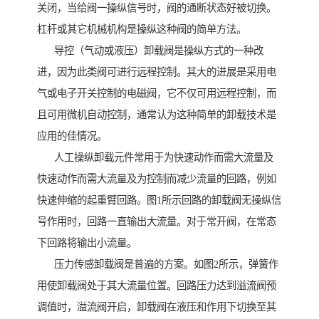
关闭，当给阀一操纵信号时，阀的通断状态好被切换。
杠杆或其它机械机构是操纵这种阀的简单方法。
导控（气动或液压）卸载阀是操纵方式的一种改
进，因为此类阀可进行远程控制。其大的进展是采用电
气或电子开关控制的电磁阀，它不仅可用远程控制，而
且可用微机自动控制，通常认为这种简单的卸载技术是
应用的佳情况。
人工操纵卸载元件常用于为快速动作而需大流量及
快速动作而需大流量及为控制而减少流量的回路，例如
快速伸缩的起重臂回路。图1所示回路的卸载阀无操纵信
号作用时，回路一直输出大流量。对于常开阀，在常态
下回路将输出小流量。
压力传感卸载阀是普遍的方案。如图2所示，弹簧作
用使卸载阀处于其大流量位置。回路压力达到溢流阀预
调值时，溢流阀开启，卸载阀在液压和作用下切换至其