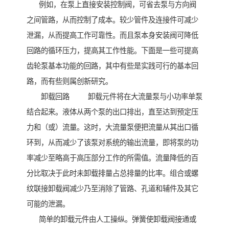
例如，在泵上直接安装控制阀，可省去泵与方向阀
之间管路，从而控制了成本。较少管件及连接件可减少
泄漏，从而提高工作可靠性。而且泵本身安装阀可降低
回路的循环压力，提高其工作性能。下面是一些可提高
齿轮泵基本功能的回路，其中有些是实践可行的基本回
路，而有些则属创新研究。
卸载回路 卸载元件将在大流量泵与小功率单泵
结合起来。液体从两个泵的出口排出，直至达到预定压
力和（或）流量。这时，大流量泵便把流量从其出口循
环到，从而减少了该泵对系统的输出流量，即将泵的功
率减少至略高于高压部分工作的所需值。流量降低的百
分比取决于此时未卸载排量占总排量的比率。组合或螺
纹联接卸载阀减少乃至消除了管路、孔道和辅件及其它
可能的泄漏。
简单的卸载元件由人工操纵。弹簧使卸载阀接通或