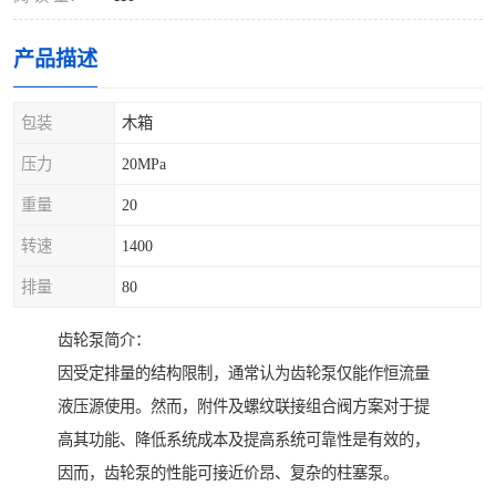
产品描述
包装
木箱
压力
20MPa
重量
20
转速
1400
排量
80
齿轮泵简介：
因受定排量的结构限制，通常认为齿轮泵仅能作恒流量
液压源使用。然而，附件及螺纹联接组合阀方案对于提
高其功能、降低系统成本及提高系统可靠性是有效的，
因而，齿轮泵的性能可接近价昂、复杂的柱塞泵。