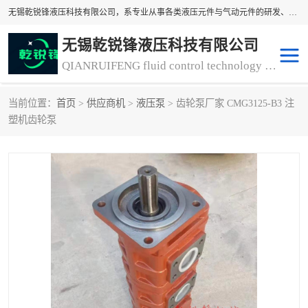
无锡乾锐锋液压科技有限公司，系专业从事各类液压元件与气动元件的研发、生产和销售业务为一体的生产型齿轮泵厂家、液压齿轮泵厂家。主要生产销售风冷式冷却器、液压油风冷却器，冷却器厂家直销、齿轮泵型号、齿轮泵厂家排名详情可来电咨询！
无锡乾锐锋液压科技有限公司
QIANRUIFENG fluid control technology co. LTD
当前位置：
首页
>
供应商机
>
液压泵
> 齿轮泵厂家 CMG3125-B3 注
液压泵
液压阀
塑机齿轮泵
冷却器厂家直销
过滤器
离合器、制动器
气动元器件
齿轮泵厂家