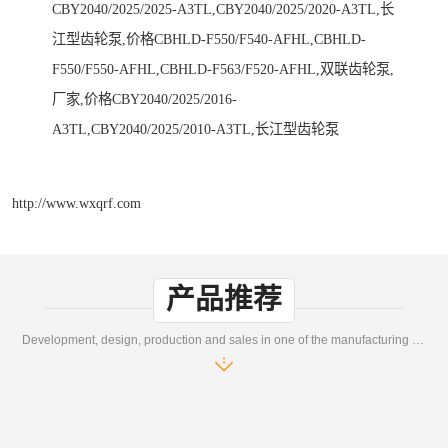
CBY2040/2025/2025-A3TL,CBY2040/2025/2020-A3TL,长
江型齿轮泵,价格CBHLD-F550/F540-AFHL,CBHLD-
F550/F550-AFHL,CBHLD-F563/F520-AFHL,双联齿轮泵,
厂家,价格CBY2040/2025/2016-
A3TL,CBY2040/2025/2010-A3TL,长江型齿轮泵
http://www.wxqrf.com
产品推荐
Development, design, production and sales in one of the manufacturing enterprises