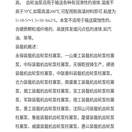
高。 齿轮油泵适用于输送各种有润滑性的液体,温度不
高于70℃,如需高温200℃,可配用耐高温材料即可,粘度为
5×10-5～1.5×10-3m2/S。本泵不适用于输送腐蚀性的、
含硬质颗粒或纤维的、高度挥发或闪点低的液体,如汽
油、笨等。
装载机概述：
永保装载机齿轮泵柱塞泵，一山重工装载机齿轮泵柱塞
泵，中际装载机齿轮泵柱塞泵，无锡乾锐锋生产，建德
装载机齿轮泵柱塞泵，中联重科装载机齿轮泵柱塞泵，
合力装载机齿轮泵柱塞泵，鼎盛重工装载机齿轮泵柱塞
泵，烟工装载机齿轮泵柱塞泵，宜工装载机齿轮泵柱塞
泵，军联装载机齿轮泵柱塞泵，德工装载机齿轮泵柱塞
泵，惠工装载机齿轮泵柱塞泵，沈阳山河装载机齿轮泵
柱塞泵，鲁能装载机齿轮泵柱塞泵，厦盛装载机齿轮泵
柱塞泵，威盛装载机齿轮泵柱塞泵，愚公装载机齿轮泵