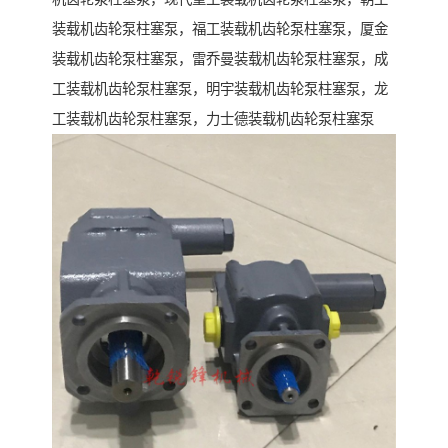
装载机齿轮泵柱塞泵，福工装载机齿轮泵柱塞泵，厦金
装载机齿轮泵柱塞泵，雷乔曼装载机齿轮泵柱塞泵，成
工装载机齿轮泵柱塞泵，明宇装载机齿轮泵柱塞泵，龙
工装载机齿轮泵柱塞泵，力士德装载机齿轮泵柱塞泵