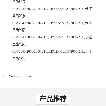
型齿轮泵
CBY2040/2025/2025-2TL,CBY2040/2025/2020-2TL,长江
型齿轮泵
CBY2040/2025/2016-2TL,CBY2040/2025/2010-2TL,长江
型齿轮泵
CBY2040/2020/2016-2TL,CBY2040/2020/2010-2TL,长江
型齿轮泵
CBY2040/2016/2016-2TL,CBY2040/2016/2010-2TL,长江
型齿轮泵
http://www.wxqrf.com
产品推荐