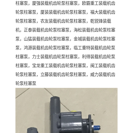
柱塞泵，厦强装载机齿轮泵柱塞泵，欧霸重工装载机齿
轮泵柱塞泵，厦装装载机齿轮泵柱塞泵，福大装载机齿
轮泵柱塞泵，农友装载机齿轮泵柱塞泵，乾锐锋装载
机，正泰装载机齿轮泵柱塞泵，海松装载机齿轮泵柱塞
泵，山猛装载机齿轮泵柱塞泵，金城装载机齿轮泵柱塞
泵，鸿源装载机齿轮泵柱塞泵，临工重特装载机齿轮泵
柱塞泵，力士装载机齿轮泵柱塞泵，利得装载机齿轮泵
柱塞泵，宝龙重工装载机齿轮泵柱塞泵，闽工装载机齿
轮泵柱塞泵，立藤装载机齿轮泵柱塞泵，威力装载机齿
轮泵柱塞泵