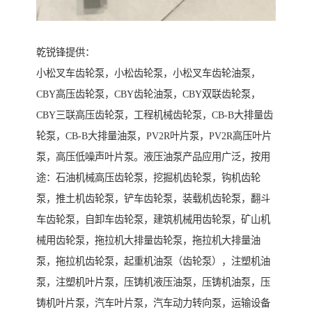
乾锐锋提供：
小松叉车齿轮泵，小松齿轮泵，小松叉车齿轮油泵，
CBY高压齿轮泵，CBY齿轮油泵，CBY双联齿轮泵，
CBY三联高压齿轮泵，工程机械齿轮泵，CB-B大排量齿
轮泵，CB-B大排量油泵，PV2R叶片泵，PV2R高压叶片
泵，高压低噪声叶片泵。液压油泵产品应用广泛，按用
途：石油机械高压齿轮泵，挖掘机齿轮泵，钩机齿轮
泵，推土机齿轮泵，铲车齿轮泵，装载机齿轮泵，翻斗
车齿轮泵，自卸车齿轮泵，建筑机械用齿轮泵，矿山机
械用齿轮泵，拖拉机大排量齿轮泵，拖拉机大排量油
泵，拖拉机齿轮泵，起重机油泵（齿轮泵），注塑机油
泵，注塑机叶片泵，压铸机液压油泵，压铸机油泵，压
铸机叶片泵，汽车叶片泵，汽车动力转向泵，运输设备