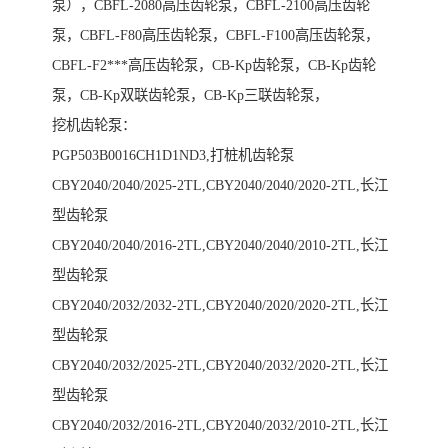
泵），CBFL-2080高压齿轮泵，CBFL-2100高压齿轮
泵，CBFL-F80高压齿轮泵，CBFL-F100高压齿轮泵，
CBFL-F2***高压齿轮泵，CB-Kp齿轮泵，CB-Kp齿轮
泵，CB-Kp双联齿轮泵，CB-Kp三联齿轮泵，
挖机齿轮泵：
PGP503B0016CH1D1ND3,打桩机齿轮泵
CBY2040/2040/2025-2TL,CBY2040/2040/2020-2TL,长江
型齿轮泵
CBY2040/2040/2016-2TL,CBY2040/2040/2010-2TL,长江
型齿轮泵
CBY2040/2032/2032-2TL,CBY2040/2020/2020-2TL,长江
型齿轮泵
CBY2040/2032/2025-2TL,CBY2040/2032/2020-2TL,长江
型齿轮泵
CBY2040/2032/2016-2TL,CBY2040/2032/2010-2TL,长江