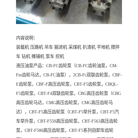
内容说明：
装载机 压路机 吊车 掘进机 采煤机 扒渣机 平地机 搅拌
车 钻机 摊铺机 泵车 挖机
液压油泵产品：CB-FC齿轮泵（CB-FC齿轮油泵，CM-
Fm齿轮马达，CB-FC油泵），2CB-Fc双联齿轮泵，CBF-
E齿轮泵，CBF-F高压齿轮泵，CBT-F5齿轮泵，CBQL-
F5齿轮泵，CBT-F4双联齿轮泵，CBG高压齿轮泵（CBG
高压齿轮马达，CMG高压齿轮泵，CMG高压齿轮马
达），CBT-F5高压齿轮泵（CBT-F5举升泵，CBT-F5汽
车举升泵，CBT-F550高压齿轮泵，CBT-F563高压齿轮
泵，CBT-F580高压齿轮泵，CBT-F5系列自卸车齿轮