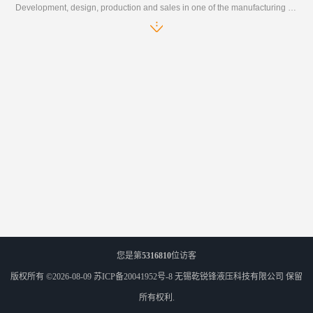
Development, design, production and sales in one of the manufacturing enterprises
您是第
5316810
位访客
版权所有 ©2026-08-09
苏ICP备20041952号-8
无锡乾锐锋液压科技有限公司
保留
所有权利.