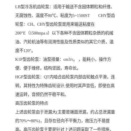
LB型冷冻机齿轮泵：适用于输送不含固体颗粒和纤维、
无腐蚀性、温度不80℃、粘度为5~1500ST CHY型齿
轮泵：CH、CHY型齿轮泵是用来输送粘度在
200°E（1500mpa.s）以下各种不含固体颗粒杂质的机械
油、汽轮机油等有润滑性能及性质类似的其它介质，温
度不120°。
K1P型齿轮泵：油泵排量：cm3/r。 ，能耗小，操作方
便、便于维修，结构坚固，寿命长。
HGP型齿轮泵：QT内啮合齿轮泵内部齿轮触点平滑，连
转。其特性为特殊齿轮设计,使用时其声音低，即使在高
速运转，音频仍然平稳平和。
高压齿轮泵的特点
上述齿轮泵由于泄漏大(主要是端面泄漏，约占总泄漏量
的70%～80%)，且存在径向不平衡力，故压力不易提
高。高压齿轮泵主要是针对上述问题采取了一些措施，