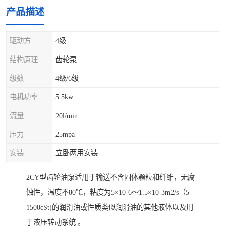
产品描述
驱动方
4级
结构原理
齿轮泵
级数
4级/6级
电机功率
5.5kw
流量
20l/min
压力
25mpa
安装
立卧两用安装
2CY型齿轮油泵适用于输送不含固体颗粒和纤维，无腐
蚀性，温度不80℃，粘度为5×10-6～1.5×10-3m2/s（5-
1500cSt)的润滑油或性质类似润滑油的其他液体以及用
于液压转动系统 。