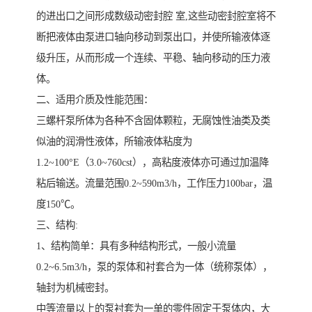
的进出口之间形成数级动密封腔 室,这些动密封腔室将不
断把液体由泵进口轴向移动到泵出口，并使所输液体逐
级升压，从而形成一个连续、平稳、轴向移动的压力液
体。
二、适用介质及性能范围：
三螺杆泵所体为各种不含固体颗粒，无腐蚀性油类及类
似油的润滑性液体，所输液体粘度为
1.2~100°E（3.0~760cst），高粘度液体亦可通过加温降
粘后输送。流量范围0.2~590m3/h，工作压力100bar，温
度150℃。
三、结构:
1、结构简单：具有多种结构形式，一般小流量
0.2~6.5m3/h，泵的泵体和衬套合为一体（统称泵体），
轴封为机械密封。
中等流量以上的泵衬套为一单的零件固定于泵体内，大