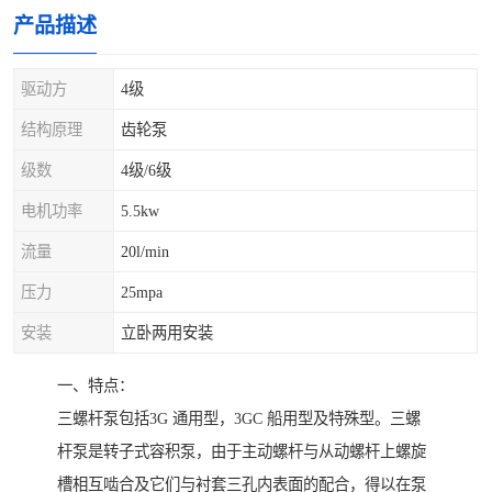
产品描述
驱动方
4级
结构原理
齿轮泵
级数
4级/6级
电机功率
5.5kw
流量
20l/min
压力
25mpa
安装
立卧两用安装
一、特点：
三螺杆泵包括3G 通用型，3GC 船用型及特殊型。三螺
杆泵是转子式容积泵，由于主动螺杆与从动螺杆上螺旋
槽相互啮合及它们与衬套三孔内表面的配合，得以在泵