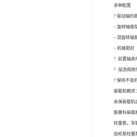
多种配置
? 驱动轴的
– 旋转轴唇
– 双旋转
– 机械密封
? 前置轴
? 溢流阀
? 保持不
装载机概述
永保装载机
联重科装载
柱塞泵，军
齿轮泵柱塞