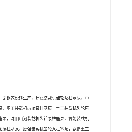
，无锡乾锐锋生产，建德装载机齿轮泵柱塞泵，中
泵，烟工装载机齿轮泵柱塞泵，宜工装载机齿轮泵
塞泵，沈阳山河装载机齿轮泵柱塞泵，鲁能装载机
轮泵柱塞泵，厦强装载机齿轮泵柱塞泵，欧霸重工