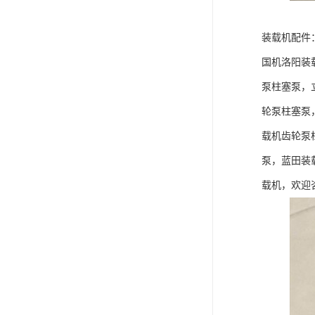
装载机配件
国机洛阳装
泵柱塞泵，
轮泵柱塞泵
载机齿轮泵
泵，蓝田装
载机，欢迎