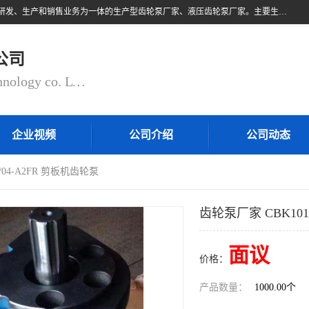
无锡乾锐锋液压科技有限公司，系专业从事各类液压元件与气动元件的研发、生产和销售业务为一体的生产型齿轮泵厂家、液压齿轮泵厂家。主要生产销售风冷式冷却器、液压油风冷却器，冷却器厂家直销、齿轮泵型号、齿轮泵厂家排名详情可来电咨询！
公司
QIANRUIFENG fluid control technology co. LTD
企业视频
公司介绍
公司动态
/04-A2FR 剪板机齿轮泵
齿轮泵厂家 CBK101
面议
价格：
产品数量：
1000.00个