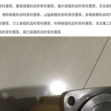
泵柱塞泵，厦装装载机齿轮泵柱塞泵，福大装载机齿轮泵柱塞泵，农友装
，海松装载机齿轮泵柱塞泵，山猛装载机齿轮泵柱塞泵，金城装载机齿轮
柱塞泵，力士装载机齿轮泵柱塞泵，利得装载机齿轮泵柱塞泵，宝龙重工
齿轮泵柱塞泵，威力装载机齿轮泵柱塞泵