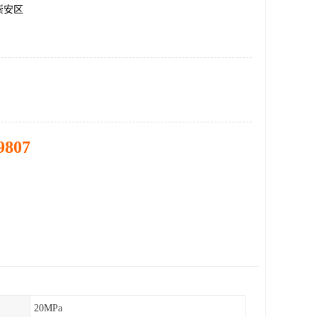
崇安区
9807
20MPa