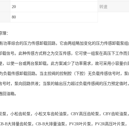
20
转速
80
原理：
功率综合的压力传感卸载回路，它由两组略加变化的压力传感卸载泵组
卸载信号。此种传感方式称之为交互传感，它可使一组泵在高压下工作而
整，以使一台或两台泵卸载。此方案减少了功率需求，故可采用小容量价
负载传感卸载回路。当主控阀的控制腔（下腔）无负载传感信号时，泵的
信号时，泵向回路供液；当泵的输出压力超过负载传感阀的压力预定值时
通回油箱。
：
轮泵，小松齿轮泵，小松叉车齿轮油泵，CBY高压齿轮泵，CBY齿轮油泵
B-B大排量齿轮泵，CB-B大排量油泵，PV2R叶片泵，PV2R高压叶