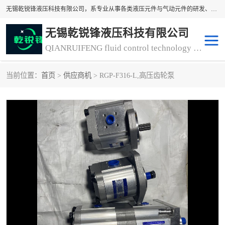
无锡乾锐锋液压科技有限公司，系专业从事各类液压元件与气动元件的研发、生产和销售业务为一体的生产型齿轮泵厂家、液压齿轮泵厂家。主要生产销售风冷式冷却器、液压油风冷却器，冷却器厂家直销、齿轮泵型号、齿轮泵厂家排名详情可来电咨询！
无锡乾锐锋液压科技有限公司
QIANRUIFENG fluid control technology co. LTD
当前位置：
首页
>
供应商机
> RGP-F316-L,高压齿轮泵
液压泵
液压阀
冷却器厂家直销
过滤器
离合器、制动器
气动元器件
齿轮泵厂家