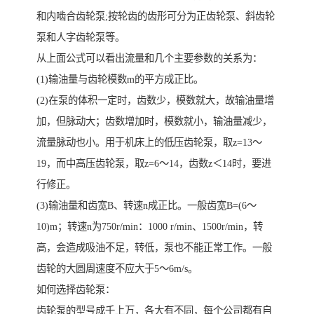
和内啮合齿轮泵;按轮齿的齿形可分为正齿轮泵、斜齿轮
泵和人字齿轮泵等。
从上面公式可以看出流量和几个主要参数的关系为：
(1)输油量与齿轮模数m的平方成正比。
(2)在泵的体积一定时，齿数少，模数就大，故输油量增
加，但脉动大；齿数增加时，模数就小，输油量减少，
流量脉动也小。用于机床上的低压齿轮泵，取z=13～
19，而中高压齿轮泵，取z=6～14，齿数z＜14时，要进
行修正。
(3)输油量和齿宽B、转速n成正比。一般齿宽B=(6～
10)m；转速n为750r/min：1000 r/min、1500r/min，转
高，会造成吸油不足，转低，泵也不能正常工作。一般
齿轮的大圆周速度不应大于5～6m/s。
如何选择齿轮泵：
齿轮泵的型号成千上万，各大有不同，每个公司都有自