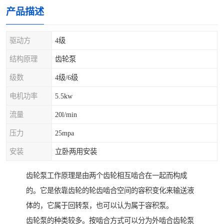
产品描述
驱动方
4级
结构原理
齿轮泵
级数
4级/6级
电机功率
5.5kw
流量
20l/min
压力
25mpa
安装
立卧两用安装
齿轮泵工作原理是由两个齿轮相互啮合在一起而构成
的。它是依靠齿轮的轮齿啮合空间的容积变化来输送液
体的，它属于回转泵，也可以认为属于容积泵。
齿轮泵的种类较多。按啮合方式可以分为外啮合齿轮泵