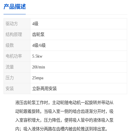
产品描述
驱动方
4级
结构原理
齿轮泵
级数
4级/6级
电机功率
5.5kw
流量
20l/min
压力
25mpa
安装
立卧两用安装
液压齿轮泵工作时，主动轮随电动机一起旋转并带动从
动轮跟着旋转。当吸入室一侧的啮合齿逐渐分开时，吸
入室容积增大，压力降低，便将吸人管中的液体吸入泵
内；吸入液体分两路在齿槽内被齿轮推送到排出室。