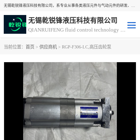
无锡乾锐锋液压科技有限公司，系专业从事各类液压元件与气动元件的研发、生产和销售业务为一体的生产型齿轮泵厂家、液压齿轮泵厂家。主要生产销售风冷式冷却器、液压油风冷却器，冷却器厂家直销、齿轮泵型号、齿轮泵厂家排名详情可来电咨询！
无锡乾锐锋液压科技有限公司
QIANRUIFENG fluid control technology co. LTD
当前位置：
首页
>
供应商机
> RGP-F306-LC,高压齿轮泵
液压泵
液压阀
冷却器厂家直销
过滤器
离合器、制动器
气动元器件
齿轮泵厂家