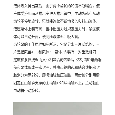
液体进入排出室后，由于两个齿轮的轮齿不断啮合，使
液体受挤压而从排出室进入排出管中。主动齿轮和从动
齿轮不停地旋转，泵就能连续不断地吸入和排出液体。
液压泵体上装有阀，当排出压力过规定压力时，输送液
体可以自动开阀，使高压液体返回吸入管。
齿轮泵的工作原理如图所示，它是分离三片式结构，三
片是指泵盖4，8和泵体7，泵体7内装有一对齿数相同、
宽度和泵体接近而又互相啮合的齿轮6，这对齿轮与两端
盖和泵体形成一密封腔，并由齿轮的齿和啮合线把密封
腔划分为两部分，即吸油腔和压油腔。两齿轮分别用键
固定在由轴承支承的主动轴12和从动轴15上，主动轴由
电动机带动旋转。