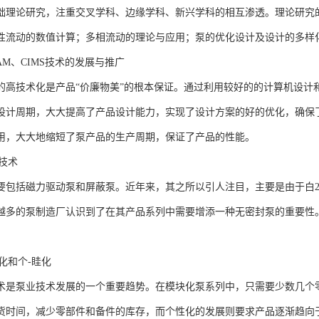
础理论研究，注重交叉学科、边缘学科、新兴学科的相互渗透。理论研究
性流动的数值计算；多相流动的理论与应用；泵的优化设计及设计的多样
、CAM、CIMS技术的发展与推广
的高技术化是产品“价廉物美”的根本保证。通过利用较好的的计算机设计
设计周期，大大提高了产品设计能力，实现了设计方案的好的优化，确保
用，大大地缩短了泵产品的生产周期，保证了产品的性能。
泵技术
要包括磁力驱动泵和屏蔽泵。近年来，其之所以引人注目，主要是由于白2
越多的泵制造厂认识到了在其产品系列中需要增添一种无密封泵的重要性
块化和个-眭化
术是泵业技术发展的一个重要趋势。在模块化泵系列中，只需要少数几个
货时间，减少零部件和备件的库存，而个性化的发展则要求产品逐渐趋向