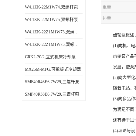
W4.1ZK-22M1W74,双螺杆泵
重量
排量
W4.1ZK-22M1W75,双螺杆泵
W4.1ZK-22Z1M1W73,双螺杆泵
齿轮泵概述
W4.1ZK-22Z1M1W75,双螺杆泵
(1)向机、
齿轮泵产品
CRK2-20/2,立式机床冷却泵
发展，使泵
MX25M-MFG,可拆板式冷却器
(2)向大型
SMF40R46E6.7W29,三螺杆泵
随着电站、
SMF40R38E6.7W29,三螺杆泵
(3)向多品
为满足不同
还有待于进
(4)理论与