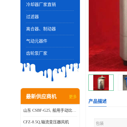
冷却器厂家直销
过滤器
离合器、制动器
气动元器件
齿轮泵厂家
最新供应商机
更多
产品描述
山东 CSBF-G25, 船用手动比例流量方向复合阀
CFZ-8.5Q,轴流变压器风机
包装