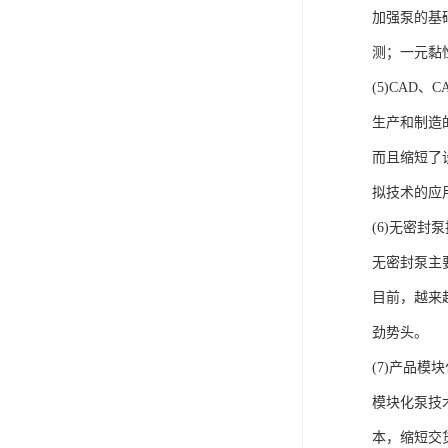
加强泵的基
测；一元黏
(5)CAD
生产和制造
而且缩短了
拟技术的应
(6)无密封
无密封泵主
目前，越来
劲势头。
(7)产品模
模块化泵技
本，缩短交