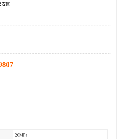
崇安区
9807
20MPa