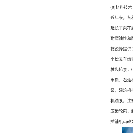
(8)材料技术
近年来，各
延长了泵在
耐腐蚀性和
乾锐锋提供
小松叉车齿
械齿轮泵，C
用途：石油
泵，建筑机
机油泵，注
压齿轮泵，
摊铺机齿轮