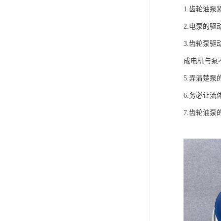
1.齿轮油
2.电泵的
3.齿轮泵
成电机与泵不
5.弄清楚泵
6.务必让流
7.齿轮油