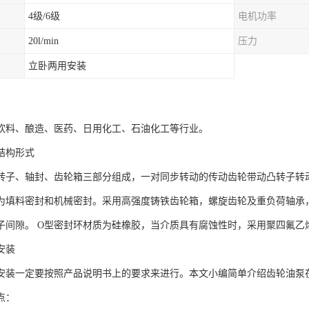
4级/6级
电机功率
20l/min
压力
立卧两用安装
饮料、酿造、医药、日用化工、石油化工等行业。
结构形式
转子、轴封、齿轮箱三部分组成，一对同步转动的传动齿轮带动凸转子转
为填料密封和机械密封。采用高强度铸铁齿轮箱，螺旋齿轮及重负荷轴承
子间隙。 O型密封环材质为硅橡胶，当介质具有腐蚀性时，采用聚四氟乙
安装
安装一定要按照产品说明书上的要求来进行。本文小编简单介绍齿轮油泵
点：