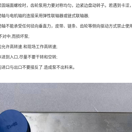
泵紧固端面螺栓时，齿轮泵用力要对称均匀，边紧边盘动转子。若遇到卡涩
驱动轴与电机轴的连接采用弹性联轴器或链式联轴器;
驱动轴不能承受任何径向垂直力，皮带、链条、齿轮等侧向驱动方式禁止使用; 
对中,而损坏泵;
的允许高转速.和现场工作高转速;
体进到入口,尽量不要干转和空转;
泵的进口与出口不要接反了.造成泵不出料来。