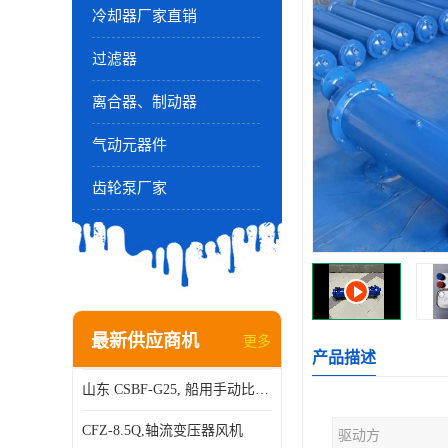
冷却器厂家直销
过滤器
离合器、制动器
气动元器件
齿轮泵厂家
最新供应商机
更多
产品描述
山东 CSBF-G25, 船用手动比例流量方向复合阀
CFZ-8.5Q,轴流变压器风机
驱动方