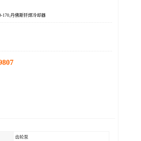
210-170,丹佛斯钎焊冷却器
9807
齿轮泵