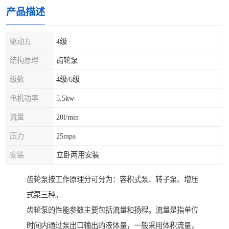
产品描述
驱动方
4级
结构原理
齿轮泵
级数
4级/6级
电机功率
5.5kw
流量
20l/min
压力
25mpa
安装
立卧两用安装
齿轮泵按工作原理分可分为：容积式泵、转子泵、增压
式泵三种。
齿轮泵的性能参数主要包括流量和扬程。流量是指单位
时间内通过泵出口输出的液体量，一般采用体积流量，