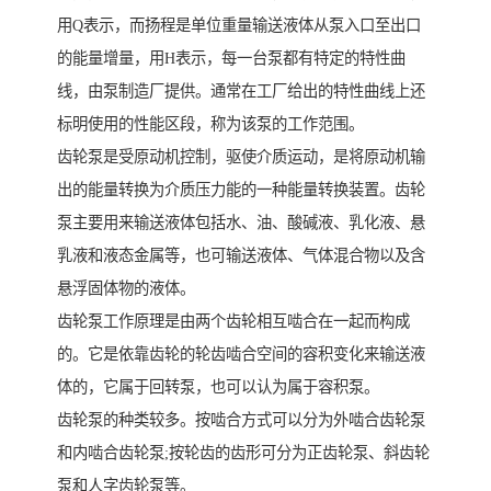
用Q表示，而扬程是单位重量输送液体从泵入口至出口
的能量增量，用H表示，每一台泵都有特定的特性曲
线，由泵制造厂提供。通常在工厂给出的特性曲线上还
标明使用的性能区段，称为该泵的工作范围。
齿轮泵是受原动机控制，驱使介质运动，是将原动机输
出的能量转换为介质压力能的一种能量转换装置。齿轮
泵主要用来输送液体包括水、油、酸碱液、乳化液、悬
乳液和液态金属等，也可输送液体、气体混合物以及含
悬浮固体物的液体。
齿轮泵工作原理是由两个齿轮相互啮合在一起而构成
的。它是依靠齿轮的轮齿啮合空间的容积变化来输送液
体的，它属于回转泵，也可以认为属于容积泵。
齿轮泵的种类较多。按啮合方式可以分为外啮合齿轮泵
和内啮合齿轮泵;按轮齿的齿形可分为正齿轮泵、斜齿轮
泵和人字齿轮泵等。