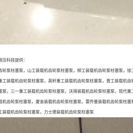
液压科技提供：
齿轮泵柱塞泵，山工装载机齿轮泵柱塞泵，柳工装载机齿轮泵柱塞泵，徐
重工装载机齿轮泵柱塞泵，英轩重工装载机齿轮泵柱塞泵，晋工装载机齿
塞泵，三一重工装载机齿轮泵柱塞泵，沃得装载机齿轮泵柱塞泵，现代重
载机齿轮泵柱塞泵，厦金装载机齿轮泵柱塞泵，雷乔曼装载机齿轮泵柱塞
工装载机齿轮泵柱塞泵，力士德装载机齿轮泵柱塞泵