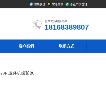
资质认证
实名商家
企业可信百科
全国免费服务热线：
18168389807
客户案例
联系方式
G20F 压路机齿轮泵