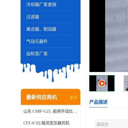
冷却器厂家直销
过滤器
离合器、制动器
气动元器件
齿轮泵厂家
最新供应商机
更多
产品描述
山东 CSBF-G25, 船用手动比例流量方向复合阀
CFZ-8.5Q,轴流变压器风机
驱动方