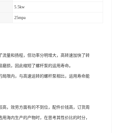
5.5kw
25mpa
了流量和扬程，但功率分明增大，高转速加快了转
易磨损，因此缩短了螺杆泵的运用寿命。
的局限内，与高速运转的螺杆泵相比，运用寿命能
较高，效劳方面有的不到位，配件价钱高，订货周
选用海内生产的产物时，在思考其性价比的时分，