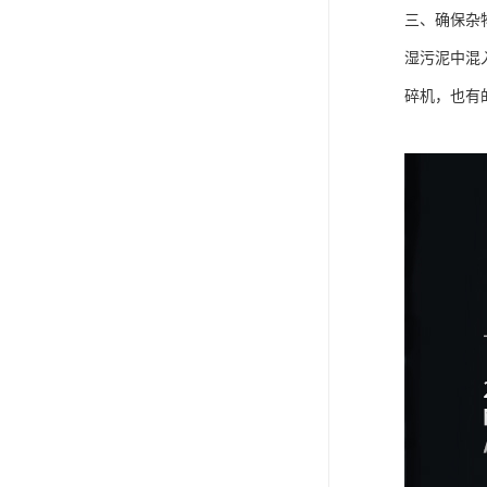
三、确保杂
湿污泥中混
碎机，也有