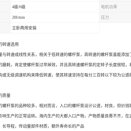
4级/6级
电机功率
20l/min
压力
立卧两用安装
的转速选用
量与转速成线性关系，相关于低转速的螺杆泵，高转速的螺杆泵虽能添加
的磨耗，肯定使螺杆泵过早掉效，并且高转速螺杆泵的定转子长度很短，
构或无级调速机构来降低转速，使其转速坚持在每分三百转以下较为公道
的质量
的螺杆泵的品种较多，相对而言，入口的螺杆泵设计公道，材良，但价钱
影响生产的正常运转。海内生产的大都入口产物，产物质量良莠不齐，在
，长导程，传动量部件材质，额外寿命长的产品