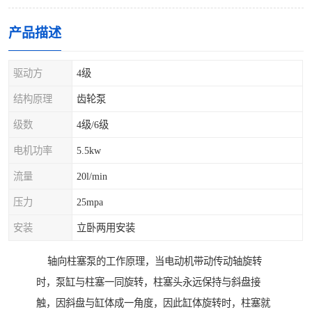
产品描述
驱动方
4级
结构原理
齿轮泵
级数
4级/6级
电机功率
5.5kw
流量
20l/min
压力
25mpa
安装
立卧两用安装
轴向柱塞泵的工作原理，当电动机带动传动轴旋转
时，泵缸与柱塞一同旋转，柱塞头永远保持与斜盘接
触，因斜盘与缸体成一角度，因此缸体旋转时，柱塞就