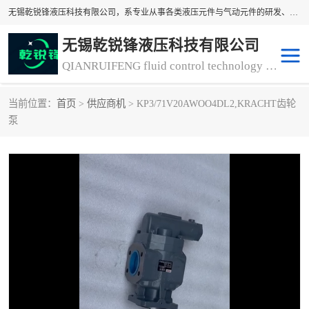
无锡乾锐锋液压科技有限公司，系专业从事各类液压元件与气动元件的研发、生产和销售业务为一体的生产型齿轮泵厂家、液压齿轮泵厂家。主要生产销售风冷式冷却器、液压油风冷却器，冷却器厂家直销、齿轮泵型号、齿轮泵厂家排名详情可来电咨询！
无锡乾锐锋液压科技有限公司
QIANRUIFENG fluid control technology co. LTD
当前位置：
首页
>
供应商机
> KP3/71V20AWOO4DL2,KRACHT齿轮
液压泵
液压阀
泵
冷却器厂家直销
过滤器
离合器、制动器
气动元器件
齿轮泵厂家