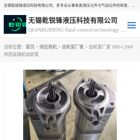
无锡乾锐锋液压科技有限公司，系专业从事各类液压元件与气动元件的研发、生产和销售业务为一体的生产型齿轮泵厂家、液压齿轮泵厂家。主要生产销售风冷式冷却器、液压油风冷却器，冷却器厂家直销、齿轮泵型号、齿轮泵厂家排名详情可来电咨询！
无锡乾锐锋液压科技有限公司
QIANRUIFENG fluid control technology co. LTD
当前位置：
首页
>
供应商机
>
齿轮泵厂家
> 齿轮泵厂家 NB5-C200F
液压泵
液压阀
鸡西采煤机齿轮泵
冷却器厂家直销
过滤器
离合器、制动器
气动元器件
齿轮泵厂家