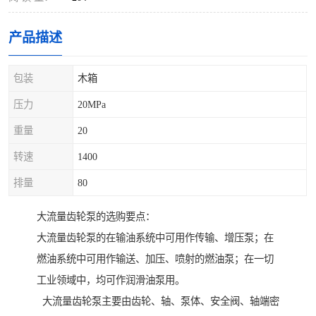
产品描述
包装
木箱
压力
20MPa
重量
20
转速
1400
排量
80
大流量齿轮泵的选购要点：
大流量齿轮泵的在输油系统中可用作传输、增压泵；在
燃油系统中可用作输送、加压、喷射的燃油泵；在一切
工业领域中，均可作润滑油泵用。
大流量齿轮泵主要由齿轮、轴、泵体、安全阀、轴端密