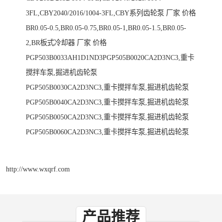
3FL,CBY2040/2016/1004-3FL,CBY系列齿轮泵 厂家 价格
BR0.05-0.5,BR0.05-0.75,BR0.05-1,BR0.05-1.5,BR0.05-
2,BR板式冷却器 厂家 价格
PGP503B0033AH1D1ND3PGP505B0020CA2D3NC3,重卡
搅拌车泵,掘进机齿轮泵
PGP505B0030CA2D3NC3,重卡搅拌车泵,掘进机齿轮泵
PGP505B0040CA2D3NC3,重卡搅拌车泵,掘进机齿轮泵
PGP505B0050CA2D3NC3,重卡搅拌车泵,掘进机齿轮泵
PGP505B0060CA2D3NC3,重卡搅拌车泵,掘进机齿轮泵
http://www.wxqrf.com
产品推荐