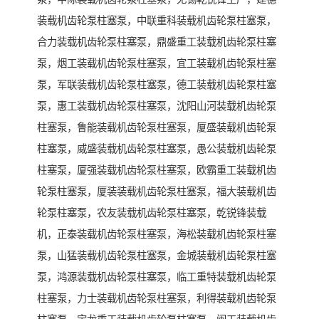
装载机齿轮泵柱塞泵，中联重科装载机齿轮泵柱塞泵，
合力装载机齿轮泵柱塞泵，鼎盛重工装载机齿轮泵柱塞
泵，烟工装载机齿轮泵柱塞泵，宜工装载机齿轮泵柱塞
泵，军联装载机齿轮泵柱塞泵，德工装载机齿轮泵柱塞
泵，惠工装载机齿轮泵柱塞泵，沈阳山河装载机齿轮泵
柱塞泵，鲁能装载机齿轮泵柱塞泵，厦盛装载机齿轮泵
柱塞泵，威盛装载机齿轮泵柱塞泵，愚公装载机齿轮泵
柱塞泵，厦强装载机齿轮泵柱塞泵，欧霸重工装载机齿
轮泵柱塞泵，厦装装载机齿轮泵柱塞泵，福大装载机齿
轮泵柱塞泵，农友装载机齿轮泵柱塞泵，乾锐锋装载
机，正泰装载机齿轮泵柱塞泵，海松装载机齿轮泵柱塞
泵，山猛装载机齿轮泵柱塞泵，金城装载机齿轮泵柱塞
泵，鸿源装载机齿轮泵柱塞泵，临工重特装载机齿轮泵
柱塞泵，力士装载机齿轮泵柱塞泵，利得装载机齿轮泵