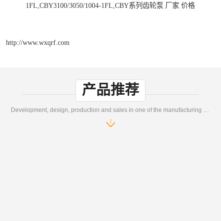
1FL,CBY3100/3050/1004-1FL,CBY系列齿轮泵 厂家 价格
http://www.wxqrf.com
产品推荐
Development, design, production and sales in one of the manufacturing enterprises