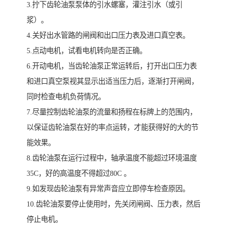
3.拧下齿轮油泵泵体的引水螺塞，灌注引水（或引
浆）。
4.关好出水管路的闸阀和出口压力表及进口真空表。
5.点动电机，试看电机转向是否正确。
6.开动电机，当齿轮油泵正常运转后，打开出口压力表
和进口真空泵视其显示出适当压力后，逐渐打开闸阀，
同时检查电机负荷情况。
7.尽量控制齿轮油泵的流量和扬程在标牌上的范围内，
以保证齿轮油泵在好的率点运转，才能获得好的大的节
能效果。
8.齿轮油泵在运行过程中，轴承温度不能超过环境温度
35C，好的高温度不得超过80C 。
9.如发现齿轮油泵有异常声音应立即停车检查原因。
10.齿轮油泵要停止使用时，先关闭闸阀、压力表，然后
停止电机。