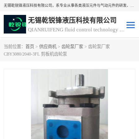
无锡乾锐锋液压科技有限公司，系专业从事各类液压元件与气动元件的研发、生产和销售业务为一体的生产型齿轮泵厂家、液压齿轮泵厂家。主要生产销售风冷式冷却器、液压油风冷却器，冷却器厂家直销、齿轮泵型号、齿轮泵厂家排名详情可来电咨询！
无锡乾锐锋液压科技有限公司
QIANRUIFENG fluid control technology co. LTD
当前位置：
首页
>
供应商机
>
齿轮泵厂家
> 齿轮泵厂家
液压泵
液压阀
CBY3080/2040-3FL 剪板机齿轮泵
冷却器厂家直销
过滤器
离合器、制动器
气动元器件
齿轮泵厂家