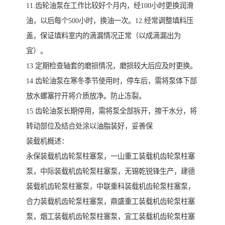
11.齿轮油泵在工作比较好个月内，经100小时更换润滑
油，以后每个500小时，换油一次。12.经常调整填料压
盖，保证填料室内的滴漏情况正常（以成滴漏出为
宜）。
13.定期检查轴套的磨损情况，磨损较大后应及时更换。
14.齿轮油泵在寒冬季节使用时，停车后，需将泵体下部
放水螺塞拧开将介质放净。防止冻裂。
15.齿轮油泵长期停用，需将泵全部拆开，擦干水分，将
转动部位及结合处涂以油脂装好，妥善保
装载机概述：
永保装载机齿轮泵柱塞泵，一山重工装载机齿轮泵柱塞
泵，中际装载机齿轮泵柱塞泵，无锡乾锐锋生产，建德
装载机齿轮泵柱塞泵，中联重科装载机齿轮泵柱塞泵，
合力装载机齿轮泵柱塞泵，鼎盛重工装载机齿轮泵柱塞
泵，烟工装载机齿轮泵柱塞泵，宜工装载机齿轮泵柱塞