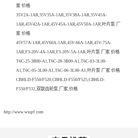
家 价格
35V2A-1AR,35V35A-1AR,35V38A-1AR,35V45A-
1AR,45V42A-1AR,45V45A-1AR,45V50A-1AR,叶片泵 厂
家 价格
45V57A-1AR,45V60A-1AR,45V-66A-1AR,45V-75A-
1AR,F3-20V-4A-1AR,F3-20V-5A-1AR,叶片泵 厂家 价格
T6C-25-3R00-A1,T6C-28-3R00-A1,T6C-03-3L00-
A1,T6C-05-3L00-A1,T6C-06-3L00-A1,叶片泵 厂家 价格
CBHLD-F550/F520,CBHLD-F550/F525,CBHLD-
F550/F532,双联齿轮泵,厂家,价格
http://www.wxqrf.com