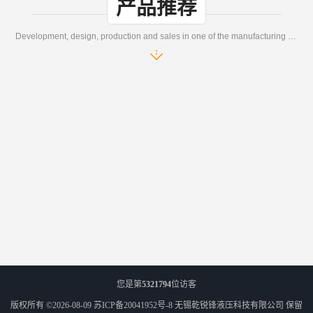
产品推荐
Development, design, production and sales in one of the manufacturing enterprises
您是第
5321794
位访客
版权所有 ©2026-08-09
苏ICP备20041952号-8
无锡乾锐锋液压科技有限公司
保留