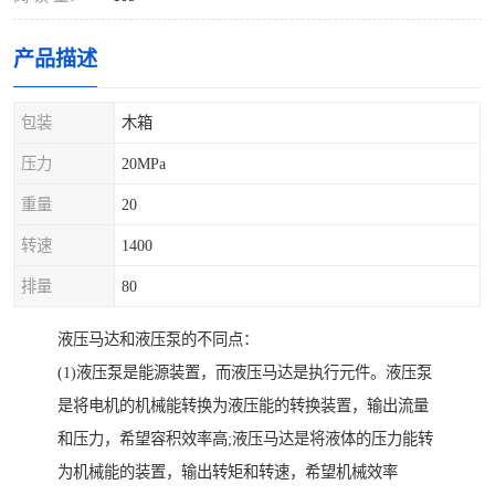
产品描述
包装
木箱
压力
20MPa
重量
20
转速
1400
排量
80
液压马达和液压泵的不同点：
(1)液压泵是能源装置，而液压马达是执行元件。液压泵
是将电机的机械能转换为液压能的转换装置，输出流量
和压力，希望容积效率高;液压马达是将液体的压力能转
为机械能的装置，输出转矩和转速，希望机械效率