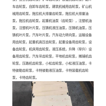
车齿轮泵，自卸车齿轮泵，建筑机械用齿轮泵，矿山机
械用齿轮泵，拖拉机大排量齿轮泵，拖拉机大排量油
泵，拖拉机齿轮泵，起重机油泵（齿轮泵），注塑机油
泵，注塑机叶片泵，压铸机液压油泵，压铸机油泵，压
铸机叶片泵，汽车叶片泵，汽车动力转向泵，运输设备
用齿轮泵，起重机高压齿轮泵，起重设备用齿轮泵，设
备齿轮泵，机床用齿轮泵，液压系统，升降（举升）设
备用齿轮泵，汽车吊齿轮泵，平地机齿轮泵，摊铺机齿
轮泵，压路机齿轮泵，小松齿轮泵，小松液压油泵，卡
特彼勒齿轮泵，卡特彼勒液压油泵，卡特装载机齿轮
泵，卡特齿轮泵。