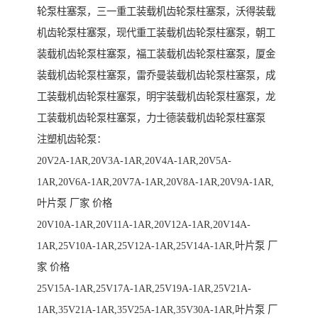
轮泵柱塞泵，三一重工装载机齿轮泵柱塞泵，沃得装载
机齿轮泵柱塞泵，现代重工装载机齿轮泵柱塞泵，朝工
装载机齿轮泵柱塞泵，福工装载机齿轮泵柱塞泵，厦金
装载机齿轮泵柱塞泵，雷乔曼装载机齿轮泵柱塞泵，成
工装载机齿轮泵柱塞泵，明宇装载机齿轮泵柱塞泵，龙
工装载机齿轮泵柱塞泵，力士德装载机齿轮泵柱塞泵
注塑机齿轮泵：
20V2A-1AR,20V3A-1AR,20V4A-1AR,20V5A-
1AR,20V6A-1AR,20V7A-1AR,20V8A-1AR,20V9A-1AR,
叶片泵 厂家 价格
20V10A-1AR,20V11A-1AR,20V12A-1AR,20V14A-
1AR,25V10A-1AR,25V12A-1AR,25V14A-1AR,叶片泵 厂
家 价格
25V15A-1AR,25V17A-1AR,25V19A-1AR,25V21A-
1AR,35V21A-1AR,35V25A-1AR,35V30A-1AR,叶片泵 厂