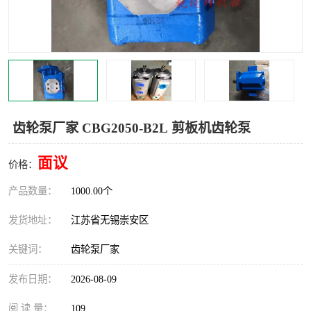
齿轮泵厂家 CBG2050-B2L 剪板机齿轮泵
面议
价格：
产品数量：
1000.00个
发货地址：
江苏省无锡崇安区
关键词：
齿轮泵厂家
发布日期：
2026-08-09
阅 读 量：
109