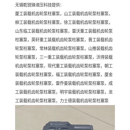
无锡乾锐锋液压科技提供：
厦工装载机齿轮泵柱塞泵，山工装载机齿轮泵柱塞泵，
柳工装载机齿轮泵柱塞泵，徐工装载机齿轮泵柱塞泵，
山东临工装载机齿轮泵柱塞泵，雷沃重工装载机齿轮泵
柱塞泵，英轩重工装载机齿轮泵柱塞泵，晋工装载机齿
轮泵柱塞泵，常林装载机齿轮泵柱塞泵，山推装载机齿
轮泵柱塞泵，三一重工装载机齿轮泵柱塞泵，沃得装载
机齿轮泵柱塞泵，现代重工装载机齿轮泵柱塞泵，朝工
装载机齿轮泵柱塞泵，福工装载机齿轮泵柱塞泵，厦金
装载机齿轮泵柱塞泵，雷乔曼装载机齿轮泵柱塞泵，成
工装载机齿轮泵柱塞泵，明宇装载机齿轮泵柱塞泵，龙
工装载机齿轮泵柱塞泵，力士德装载机齿轮泵柱塞泵