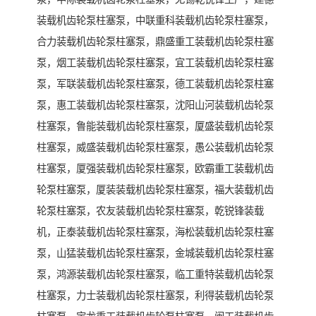
装载机齿轮泵柱塞泵，中联重科装载机齿轮泵柱塞泵，
合力装载机齿轮泵柱塞泵，鼎盛重工装载机齿轮泵柱塞
泵，烟工装载机齿轮泵柱塞泵，宜工装载机齿轮泵柱塞
泵，军联装载机齿轮泵柱塞泵，德工装载机齿轮泵柱塞
泵，惠工装载机齿轮泵柱塞泵，沈阳山河装载机齿轮泵
柱塞泵，鲁能装载机齿轮泵柱塞泵，厦盛装载机齿轮泵
柱塞泵，威盛装载机齿轮泵柱塞泵，愚公装载机齿轮泵
柱塞泵，厦强装载机齿轮泵柱塞泵，欧霸重工装载机齿
轮泵柱塞泵，厦装装载机齿轮泵柱塞泵，福大装载机齿
轮泵柱塞泵，农友装载机齿轮泵柱塞泵，乾锐锋装载
机，正泰装载机齿轮泵柱塞泵，海松装载机齿轮泵柱塞
泵，山猛装载机齿轮泵柱塞泵，金城装载机齿轮泵柱塞
泵，鸿源装载机齿轮泵柱塞泵，临工重特装载机齿轮泵
柱塞泵，力士装载机齿轮泵柱塞泵，利得装载机齿轮泵