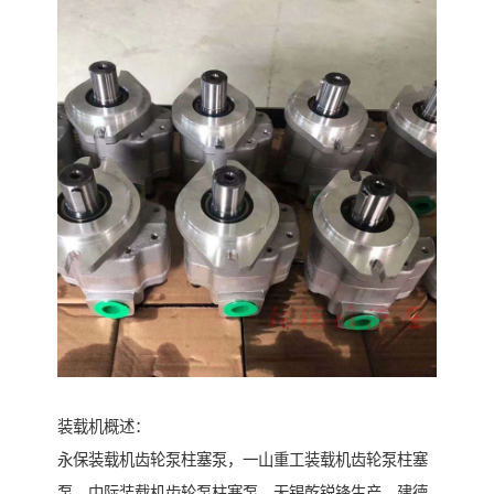
装载机概述：
永保装载机齿轮泵柱塞泵，一山重工装载机齿轮泵柱塞
泵，中际装载机齿轮泵柱塞泵，无锡乾锐锋生产，建德