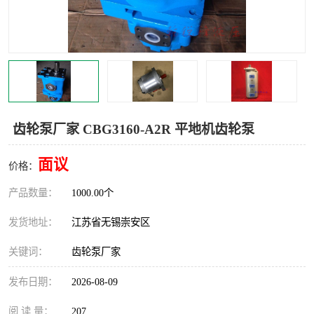
齿轮泵厂家 CBG3160-A2R 平地机齿轮泵
面议
价格：
产品数量：
1000.00个
发货地址：
江苏省无锡崇安区
关键词：
齿轮泵厂家
发布日期：
2026-08-09
阅 读 量：
207