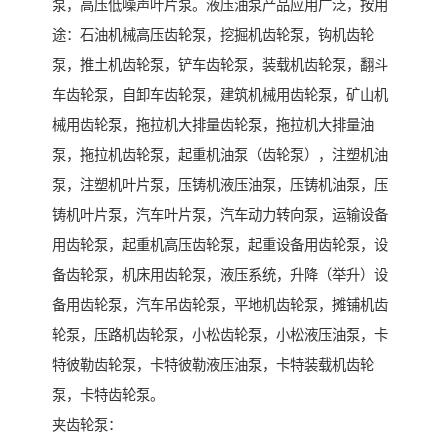
泵，高压低噪声叶片泵。液压油泵产品应用广泛，按用
途：石油机械高压齿轮泵，挖掘机齿轮泵，钩机齿轮
泵，推土机齿轮泵，铲车齿轮泵，装载机齿轮泵，翻斗
车齿轮泵，自卸车齿轮泵，建筑机械用齿轮泵，矿山机
械用齿轮泵，拖拉机大排量齿轮泵，拖拉机大排量油
泵，拖拉机齿轮泵，起重机油泵（齿轮泵），注塑机油
泵，注塑机叶片泵，压铸机液压油泵，压铸机油泵，压
铸机叶片泵，汽车叶片泵，汽车动力转向泵，运输设备
用齿轮泵，起重机高压齿轮泵，起重设备用齿轮泵，设
备齿轮泵，机床用齿轮泵，液压系统，升降（举升）设
备用齿轮泵，汽车吊齿轮泵，平地机齿轮泵，摊铺机齿
轮泵，压路机齿轮泵，小松齿轮泵，小松液压油泵，卡
特彼勒齿轮泵，卡特彼勒液压油泵，卡特装载机齿轮
泵，卡特齿轮泵。
夹齿轮泵：