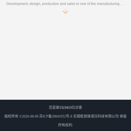
Development, design, production and sales in one of the manufacturing enterprises
您是第
5321613
位访客
版权所有 ©2026-08-09
苏ICP备20041952号-8
无锡乾锐锋液压科技有限公司
保留
所有权利.