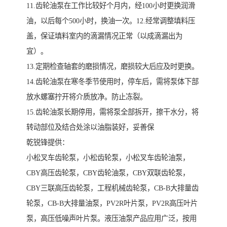
11.齿轮油泵在工作比较好个月内，经100小时更换润滑
油，以后每个500小时，换油一次。12.经常调整填料压
盖，保证填料室内的滴漏情况正常（以成滴漏出为
宜）。
13.定期检查轴套的磨损情况，磨损较大后应及时更换。
14.齿轮油泵在寒冬季节使用时，停车后，需将泵体下部
放水螺塞拧开将介质放净。防止冻裂。
15.齿轮油泵长期停用，需将泵全部拆开，擦干水分，将
转动部位及结合处涂以油脂装好，妥善保
乾锐锋提供：
小松叉车齿轮泵，小松齿轮泵，小松叉车齿轮油泵，
CBY高压齿轮泵，CBY齿轮油泵，CBY双联齿轮泵，
CBY三联高压齿轮泵，工程机械齿轮泵，CB-B大排量齿
轮泵，CB-B大排量油泵，PV2R叶片泵，PV2R高压叶片
泵，高压低噪声叶片泵。液压油泵产品应用广泛，按用