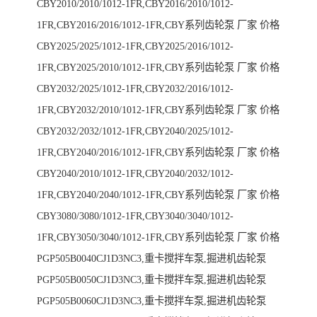
CBY2010/2010/1012-1FR,CBY2016/2010/1012-
1FR,CBY2016/2016/1012-1FR,CBY系列齿轮泵 厂家 价格
CBY2025/2025/1012-1FR,CBY2025/2016/1012-
1FR,CBY2025/2010/1012-1FR,CBY系列齿轮泵 厂家 价格
CBY2032/2025/1012-1FR,CBY2032/2016/1012-
1FR,CBY2032/2010/1012-1FR,CBY系列齿轮泵 厂家 价格
CBY2032/2032/1012-1FR,CBY2040/2025/1012-
1FR,CBY2040/2016/1012-1FR,CBY系列齿轮泵 厂家 价格
CBY2040/2010/1012-1FR,CBY2040/2032/1012-
1FR,CBY2040/2040/1012-1FR,CBY系列齿轮泵 厂家 价格
CBY3080/3080/1012-1FR,CBY3040/3040/1012-
1FR,CBY3050/3040/1012-1FR,CBY系列齿轮泵 厂家 价格
PGP505B0040CJ1D3NC3,重卡搅拌车泵,掘进机齿轮泵
PGP505B0050CJ1D3NC3,重卡搅拌车泵,掘进机齿轮泵
PGP505B0060CJ1D3NC3,重卡搅拌车泵,掘进机齿轮泵