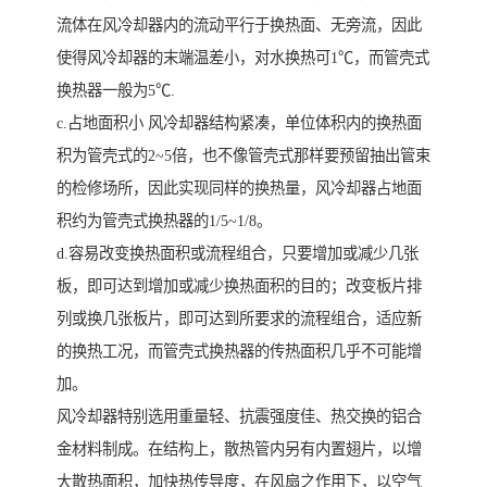
流体在风冷却器内的流动平行于换热面、无旁流，因此
使得风冷却器的末端温差小，对水换热可1℃，而管壳式
换热器一般为5℃.
c.占地面积小 风冷却器结构紧凑，单位体积内的换热面
积为管壳式的2~5倍，也不像管壳式那样要预留抽出管束
的检修场所，因此实现同样的换热量，风冷却器占地面
积约为管壳式换热器的1/5~1/8。
d.容易改变换热面积或流程组合，只要增加或减少几张
板，即可达到增加或减少换热面积的目的；改变板片排
列或换几张板片，即可达到所要求的流程组合，适应新
的换热工况，而管壳式换热器的传热面积几乎不可能增
加。
风冷却器特别选用重量轻、抗震强度佳、热交换的铝合
金材料制成。在结构上，散热管内另有内置翅片，以增
大散热面积，加快热传导度，在风扇之作用下，以空气