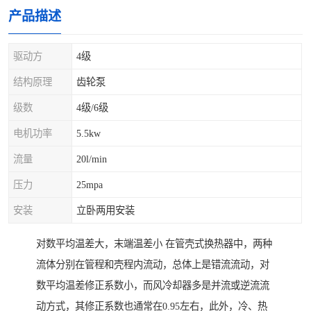
产品描述
驱动方
4级
结构原理
齿轮泵
级数
4级/6级
电机功率
5.5kw
流量
20l/min
压力
25mpa
安装
立卧两用安装
对数平均温差大，末端温差小 在管壳式换热器中，两种
流体分别在管程和壳程内流动，总体上是错流流动，对
数平均温差修正系数小，而风冷却器多是并流或逆流流
动方式，其修正系数也通常在0.95左右，此外，冷、热