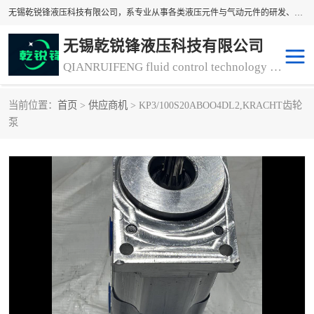
无锡乾锐锋液压科技有限公司，系专业从事各类液压元件与气动元件的研发、生产和销售业务为一体的生产型齿轮泵厂家、液压齿轮泵厂家。主要生产销售风冷式冷却器、液压油风冷却器，冷却器厂家直销、齿轮泵型号、齿轮泵厂家排名详情可来电咨询！
无锡乾锐锋液压科技有限公司
QIANRUIFENG fluid control technology co. LTD
当前位置：
首页
>
供应商机
> KP3/100S20ABOO4DL2,KRACHT齿轮
液压泵
液压阀
泵
冷却器厂家直销
过滤器
离合器、制动器
气动元器件
齿轮泵厂家